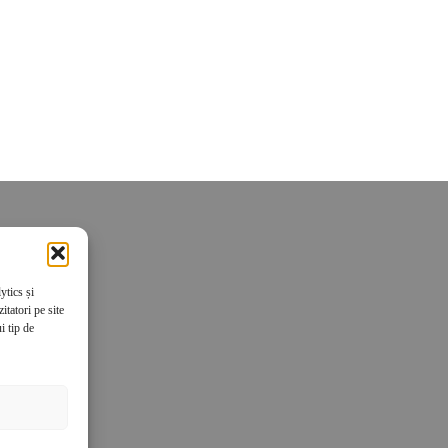
ytics și
tatori pe site
i tip de