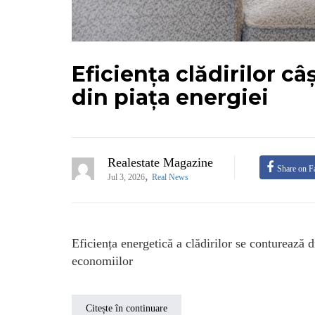
Eficiența clădirilor câ
din piața energiei
Realestate Magazine
Share on F
,
Jul 3, 2026
Real News
Eficiența energetică a clădirilor se conturează d
economiilor
Citește în continuare