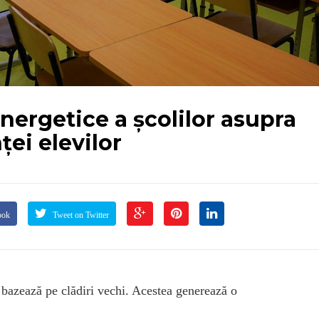
energetice a școlilor asupra
ței elevilor
ook
Tweet on Twitter
 bazează pe clădiri vechi. Acestea generează o