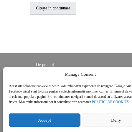
Citește în continuare
Despre noi
Contact
Manage Consent
POLITICĂ DE CONFIDENȚIALITATE
Acest site foloseste cookie-uri pentru a-ti imbunatati experienta de navigare. Google Anal
Politica de cookies
Facebook pixel sunt folosite pentru a colecta informatii anonime, cum ar fi numarul de vizi
si cele mai populare pagini. Prin continuarea navigarii sunteti de acord cu utilizarea acestu
fisiere. Mai multe informatii pot fi consultate prin accesarea
POLITICI DE COOKIES
Accept
Deny
© 2026 Real Estate Magazine. All Rights Reserved.