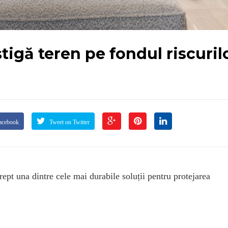
știgă teren pe fondul riscuril
acebook
Tweet on Twitter
rept una dintre cele mai durabile soluții pentru protejarea