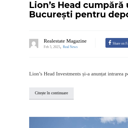
Lion’s Head cumpără u
București pentru dep
Realestate Magazine
Share on F
,
Feb 5, 2025
Real News
Lion’s Head Investments și-a anunțat intrarea pe
Citește în continuare