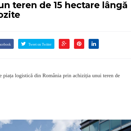
n teren de 15 hectare lângă
ozite
acebook
Tweet on Twitter
 piața logistică din România prin achiziția unui teren de