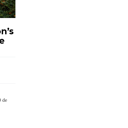
on’s
te
0 de