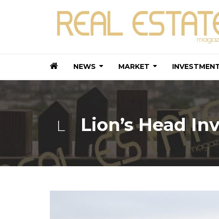
NEWS
MARKET
INVESTMEN
Lion’s Head In
L