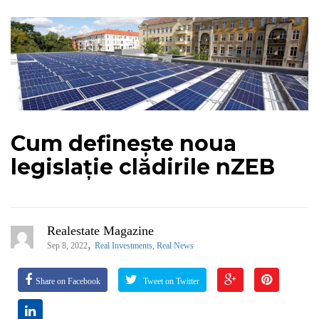
Cum definește noua
legislație clădirile nZEB
Realestate Magazine
,
Sep 8, 2022
Real Investments
,
Real News
Share on Facebook
Tweet on Twitter