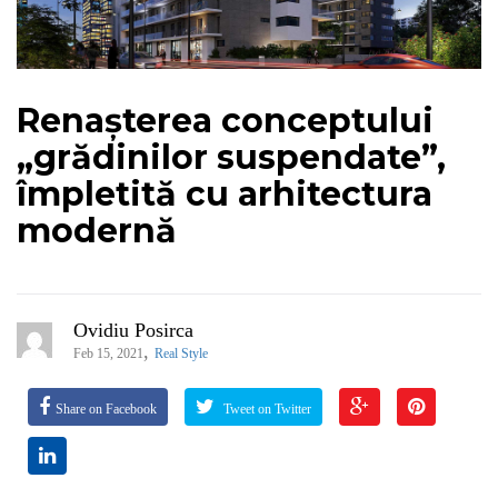
Renașterea conceptului
„grădinilor suspendate”,
împletită cu arhitectura
modernă
Ovidiu Posirca
,
Feb 15, 2021
Real Style
Share on Facebook
Tweet on Twitter