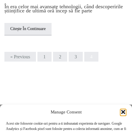
În era celor mai avansate tehnologii, când descoperirile
științifice de ultimă oră încep să fie parte
Citește În Continuare
« Previous
1
2
3
4
Manage Consent
Despre Noi
Contact
Acest site foloseste cookie-uri pentru a-ti imbunatati experienta de navigare. Google
POLITICĂ DE CONFIDENȚIALITATE
Analytics și Facebook pixel sunt folosite pentru a colecta informatii anonime, cum ar fi