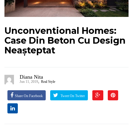
Unconventional Homes:
Case Din Beton Cu Design
Neașteptat
Diana Nita
,
Jun 11, 2019
Real Style
Share On Facebook
Tweet On Twitter