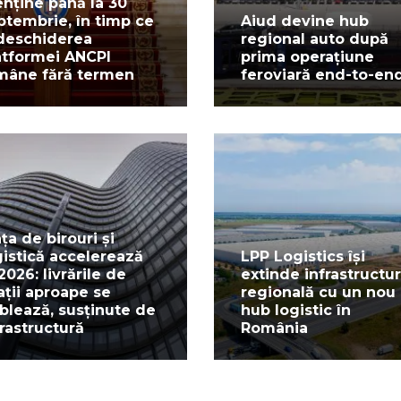
nține până la 30
ptembrie, în timp ce
Aiud devine hub
deschiderea
regional auto după
atformei ANCPI
prima operațiune
mâne fără termen
feroviară end-to-en
ața de birouri și
gistică accelerează
LPP Logistics își
 2026: livrările de
extinde infrastructu
ații aproape se
regională cu un nou
blează, susținute de
hub logistic în
frastructură
România