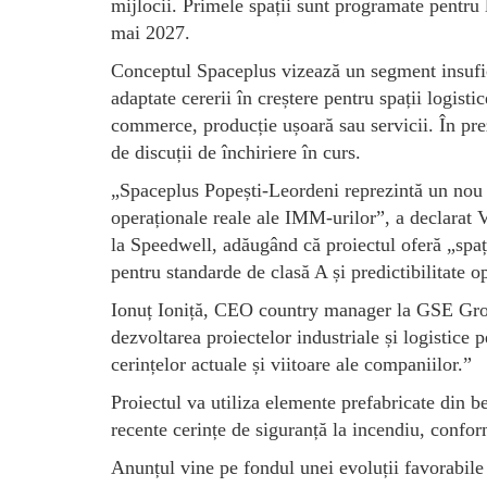
mijlocii. Primele spații sunt programate pentru 
mai 2027.
Conceptul Spaceplus vizează un segment insuficie
adaptate cererii în creștere pentru spații logisti
commerce, producție ușoară sau servicii. În pre
de discuții de închiriere în curs.
„Spaceplus Popești-Leordeni reprezintă un nou p
operaționale reale ale IMM-urilor”, a declarat
la Speedwell, adăugând că proiectul oferă „spații
pentru standarde de clasă A și predictibilitate o
Ionuț Ioniță, CEO country manager la GSE Gro
dezvoltarea proiectelor industriale și logistice p
cerințelor actuale și viitoare ale companiilor.”
Proiectul va utiliza elemente prefabricate din b
recente cerințe de siguranță la incendiu, confo
Anunțul vine pe fondul unei evoluții favorabile 