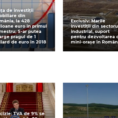
ața de investiții
obiliare din
mânia, la 428
Exclusiv: Marile
lioane euro în primul
investiții din sectoru
mestru; S-ar putea
industrial, suport
arge pragul de 1
pentru dezvoltarea 
liard de euro în 2018
mini-orașe în Român
cizie: TVA de 9% se