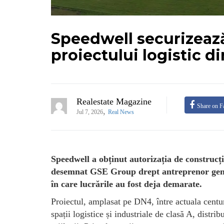
Speedwell securizează
proiectului logistic d
Realestate Magazine
Share on F
,
Jul 7, 2026
Real News
Speedwell a obținut autorizația de construcți
desemnat GSE Group drept antreprenor genera
în care lucrările au fost deja demarate.
Proiectul, amplasat pe DN4, între actuala centu
spații logistice și industriale de clasă A, distrib