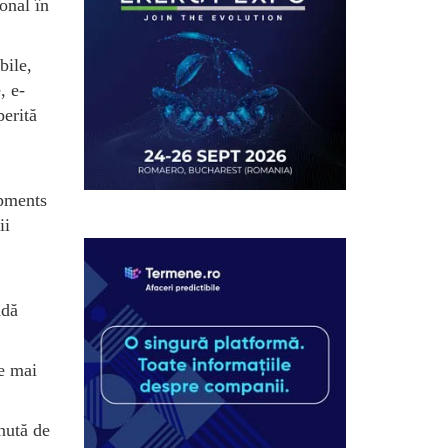
onal în
bile,
, e-
perită
opments
ii
ndă
le mai
nută de