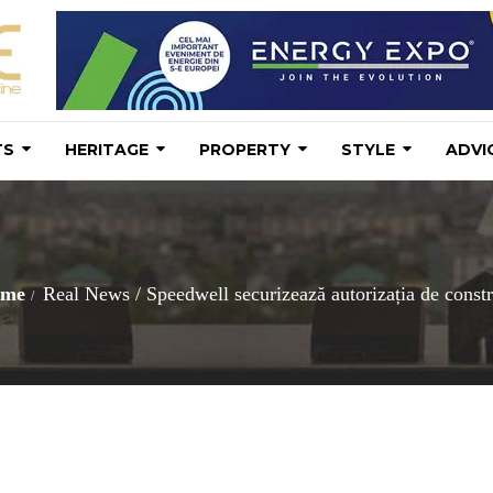
TS
HERITAGE
PROPERTY
STYLE
ADVI
me
Real News
/
Speedwell securizează autorizația de constru