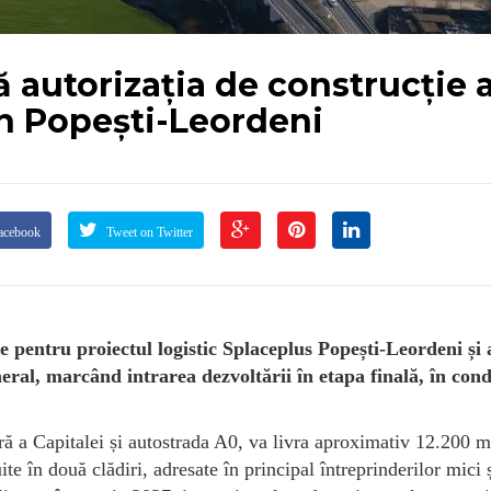
 autorizația de construcție 
in Popești-Leordeni
acebook
Tweet on Twitter
e pentru proiectul logistic Splaceplus Popești-Leordeni și 
l, marcând intrarea dezvoltării în etapa finală, în condi
ră a Capitalei și autostrada A0, va livra aproximativ 12.200 
uite în două clădiri, adresate în principal întreprinderilor mici 