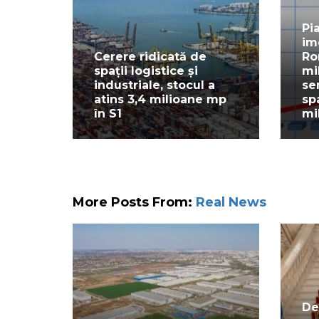
Pi
im
Cerere ridicată de
Ro
spații logistice și
mi
industriale, stocul a
se
atins 3,4 milioane mp
sp
în S1
mi
More Posts From:
Real News
De