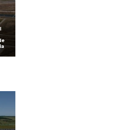
l
de
ia