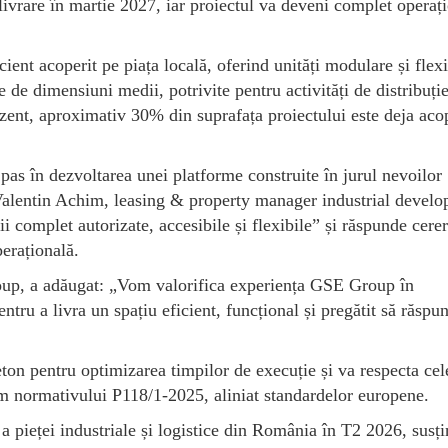
livrare în martie 2027, iar proiectul va deveni complet operați
nt acoperit pe piața locală, oferind unități modulare și flexi
ce de dimensiuni medii, potrivite pentru activități de distribuție
zent, aproximativ 30% din suprafața proiectului este deja aco
as în dezvoltarea unei platforme construite în jurul nevoilor
 Valentin Achim, leasing & property manager industrial devel
 complet autorizate, accesibile și flexibile” și răspunde cerer
perațională.
up, a adăugat: „Vom valorifica experiența GSE Group în
entru a livra un spațiu eficient, funcțional și pregătit să răspu
eton pentru optimizarea timpilor de execuție și va respecta ce
rm normativului P118/1-2025, aliniat standardelor europene.
a pieței industriale și logistice din România în T2 2026, susți