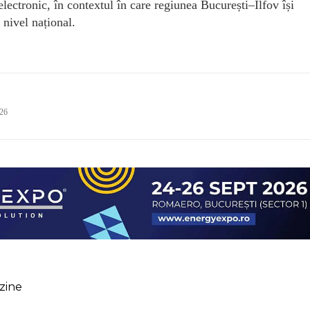
electronic, în contextul în care regiunea București–Ilfov își
 nivel național.
026
zine