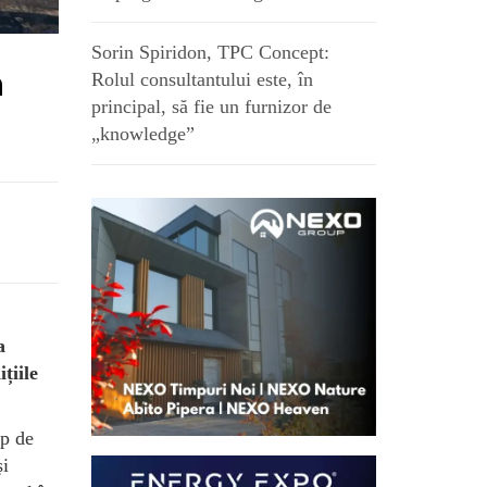
Sorin Spiridon, TPC Concept:
a
Rolul consultantului este, în
principal, să fie un furnizor de
„knowledge”
a
țiile
mp de
și