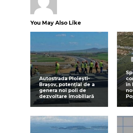
You May Also Like
Sp
Autostrada Ploiești-
co
Brașov, potențial de a
în
genera noi poli de
no
dezvoltare imobiliară
Po