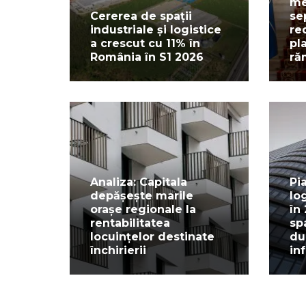
me
Cererea de spații
se
industriale și logistice
re
a crescut cu 11% în
pl
România în S1 2026
ră
Analiza: Capitala
Pi
depășește marile
lo
orașe regionale la
în
rentabilitatea
sp
locuințelor destinate
du
închirierii
in