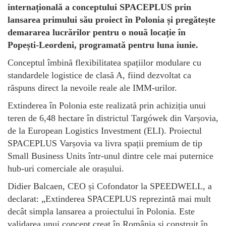
internațională a conceptului SPACEPLUS prin
lansarea primului său proiect în Polonia și pregătește
demararea lucrărilor pentru o nouă locație în
Popești-Leordeni, programată pentru luna iunie.
Conceptul îmbină flexibilitatea spațiilor modulare cu
standardele logistice de clasă A, fiind dezvoltat ca
răspuns direct la nevoile reale ale IMM-urilor.
Extinderea în Polonia este realizată prin achiziția unui
teren de 6,48 hectare în districtul Targówek din Varșovia,
de la European Logistics Investment (ELI). Proiectul
SPACEPLUS Varșovia va livra spații premium de tip
Small Business Units într-unul dintre cele mai puternice
hub-uri comerciale ale orașului.
Didier Balcaen, CEO și Cofondator la SPEEDWELL, a
declarat: „Extinderea SPACEPLUS reprezintă mai mult
decât simpla lansarea a proiectului în Polonia. Este
validarea unui concept creat în România și construit în