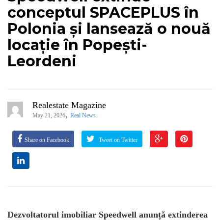
conceptul SPACEPLUS în
Polonia și lansează o nouă
locație în Popești-
Leordeni
Realestate Magazine
,
May 21, 2026
Real News
Share on Facebook
Tweet on Twitter
Dezvoltatorul imobiliar Speedwell anunță extinderea