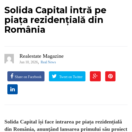
Solida Capital intră pe
piața rezidențială din
România
Realestate Magazine
,
Jun 10, 2026
Real News
Share on Facebook
Tweet on Twitter
Solida Capital își face intrarea pe piața rezidențială
din România, anunțând lansarea primului său proiect