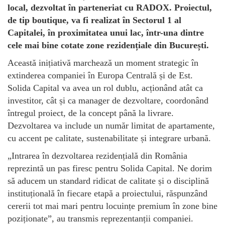
local, dezvoltat în parteneriat cu RADOX. Proiectul,
de tip boutique, va fi realizat în Sectorul 1 al
Capitalei, în proximitatea unui lac, într-una dintre
cele mai bine cotate zone rezidențiale din București.
Această inițiativă marchează un moment strategic în
extinderea companiei în Europa Centrală și de Est.
Solida Capital va avea un rol dublu, acționând atât ca
investitor, cât și ca manager de dezvoltare, coordonând
întregul proiect, de la concept până la livrare.
Dezvoltarea va include un număr limitat de apartamente,
cu accent pe calitate, sustenabilitate și integrare urbană.
„Intrarea în dezvoltarea rezidențială din România
reprezintă un pas firesc pentru Solida Capital. Ne dorim
să aducem un standard ridicat de calitate și o disciplină
instituțională în fiecare etapă a proiectului, răspunzând
cererii tot mai mari pentru locuințe premium în zone bine
poziționate”, au transmis reprezentanții companiei.