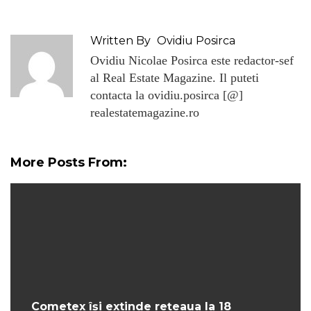
Written By
Ovidiu Posirca
Ovidiu Nicolae Posirca este redactor-sef
al Real Estate Magazine. Il puteti
contacta la ovidiu.posirca [@]
realestatemagazine.ro
More Posts From:
Cometex își extinde rețeaua la 18