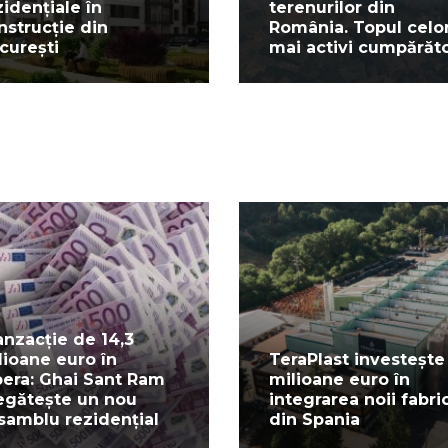
zidențiale în
terenurilor din
nstrucție din
România. Topul celo
curești
mai activi cumpărăto
anzacție de 14,3
lioane euro în
TeraPlast investește
pera: Ghai Sant Ram
milioane euro în
egătește un nou
integrarea noii fabric
samblu rezidențial
din Spania