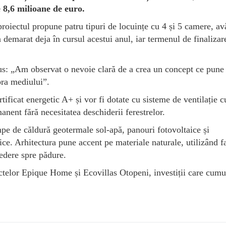
e 8,6 milioane de euro.
proiectul propune patru tipuri de locuințe cu 4 și 5 camere, a
 demarat deja în cursul acestui anul, iar termenul de finalizar
: „Am observat o nevoie clară de a crea un concept ce pune
pra mediului”.
tificat energetic A+ și vor fi dotate cu sisteme de ventilație c
anent fără necesitatea deschiderii ferestrelor.
pe de căldură geotermale sol-apă, panouri fotovoltaice și
rice. Arhitectura pune accent pe materiale naturale, utilizând f
vedere spre pădure.
ectelor Epique Home și Ecovillas Otopeni, investiții care cum