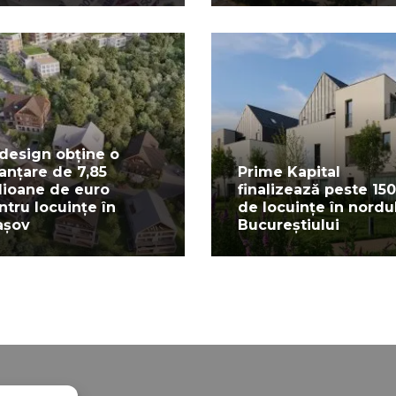
design obține o
nanțare de 7,85
Prime Kapital
lioane de euro
finalizează peste 150
ntru locuințe în
de locuințe în nordu
așov
Bucureștiului