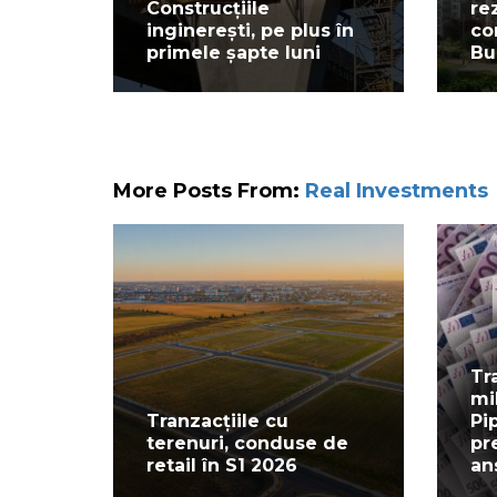
Construcțiile
re
inginerești, pe plus în
co
primele șapte luni
Bu
More Posts From:
Real Investments
Tr
mi
Tranzacțiile cu
Pi
terenuri, conduse de
pr
retail în S1 2026
an