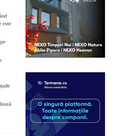
vând
e este
 pe
u
ațade
ulează