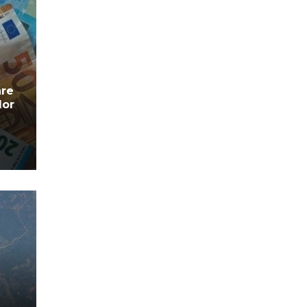
are
lor