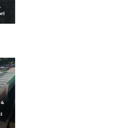
r
ri
 4
i