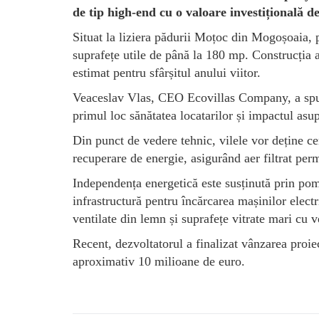
de tip high-end cu o valoare investițională d
Situat la liziera pădurii Moțoc din Mogoșoaia, 
suprafețe utile de până la 180 mp. Construcția a
estimat pentru sfârșitul anului viitor.
Veaceslav Vlas, CEO Ecovillas Company, a spus
primul loc sănătatea locatarilor și impactul asu
Din punct de vedere tehnic, vilele vor deține cer
recuperare de energie, asigurând aer filtrat perm
Independența energetică este susținută prin pom
infrastructură pentru încărcarea mașinilor elect
ventilate din lemn și suprafețe vitrate mari cu 
Recent, dezvoltatorul a finalizat vânzarea proi
aproximativ 10 milioane de euro.