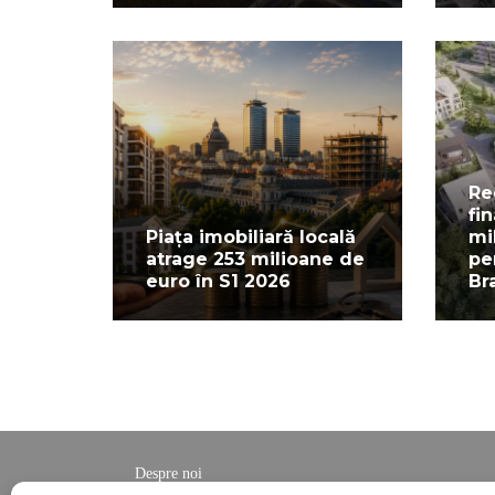
Re
fi
Piața imobiliară locală
mi
atrage 253 milioane de
pe
euro în S1 2026
Br
Despre noi