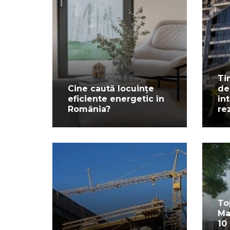
Ti
Cine caută locuințe
de
eficiente energetic în
în
România?
re
To
Ma
10