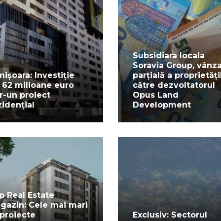
Subsidiara locala
Soravia Group, vânz
mișoara: Investiție
parțială a proprietăți
 62 milioane euro
către dezvoltatorul
tr-un proiect
Opus Land
zidențial
Development
p Real Estate
gazin: Cele mai mari
 proiecte
Exclusiv: Sectorul