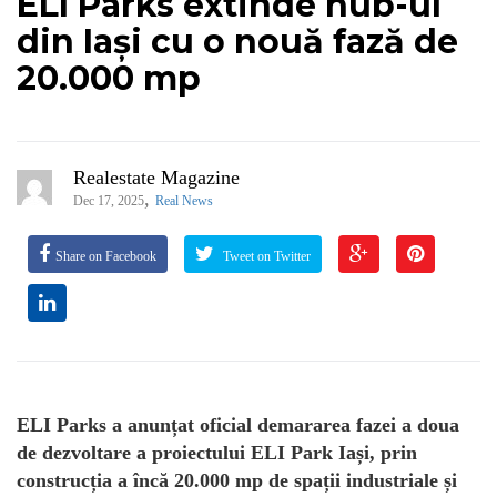
ELI Parks extinde hub-ul
din Iași cu o nouă fază de
20.000 mp
Realestate Magazine
,
Dec 17, 2025
Real News
Share on Facebook
Tweet on Twitter
ELI Parks a anunțat oficial demararea fazei a doua
de dezvoltare a proiectului ELI Park Iași, prin
construcția a încă 20.000 mp de spații industriale și