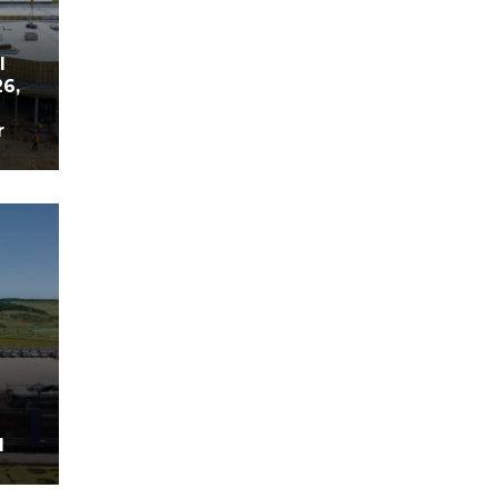
l
26,
r
d