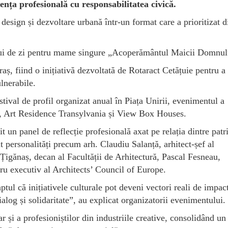
nța profesională cu responsabilitatea civică.
 design și dezvoltare urbană într-un format care a prioritizat d
trului de zi pentru mame singure „Acoperământul Maicii Domnu
raș, fiind o inițiativă dezvoltată de Rotaract Cetățuie pentru a 
ulnerabile.
val de profil organizat anual în Piața Unirii, evenimentul a
in, Art Residence Transylvania și View Box Houses.
 un panel de reflecție profesională axat pe relația dintre pat
 personalități precum arh. Claudiu Salanță, arhitect-șef al
 Țigănaș, decan al Facultății de Arhitectură, Pascal Fesneau,
u executiv al Architects’ Council of Europe.
tul că inițiativele culturale pot deveni vectori reali de impact
alog și solidaritate”, au explicat organizatorii evenimentului.
 și a profesioniștilor din industriile creative, consolidând un