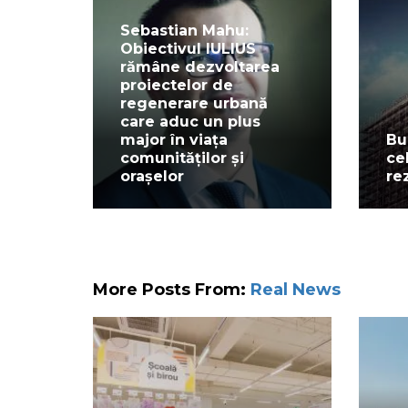
Sebastian Mahu:
Obiectivul IULIUS
rămâne dezvoltarea
proiectelor de
regenerare urbană
care aduc un plus
major în viața
Bu
comunităților și
ce
orașelor
re
More Posts From:
Real News