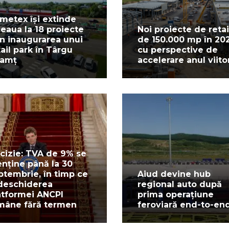
metex își extinde
țeaua la 18 proiecte
Noi proiecte de retai
in inaugurarea unui
de 150.000 mp în 20
tail park în Târgu
cu perspective de
amț
accelerare anul viito
cizie: TVA de 9% se
nține până la 30
ptembrie, în timp ce
Aiud devine hub
deschiderea
regional auto după
atformei ANCPI
prima operațiune
mâne fără termen
feroviară end-to-en