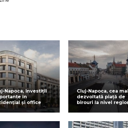
zine
uj-Napoca, investiții
Cluj-Napoca, cea ma
portante în
dezvoltată piață de
zidențial și office
birouri la nivel regio