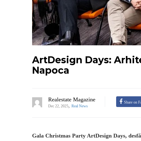
ArtDesign Days: Arhitec
Napoca
Realestate Magazine
Share on F
,
Dec 22, 2025
Real News
Gala Christmas Party ArtDesign Days, desfă