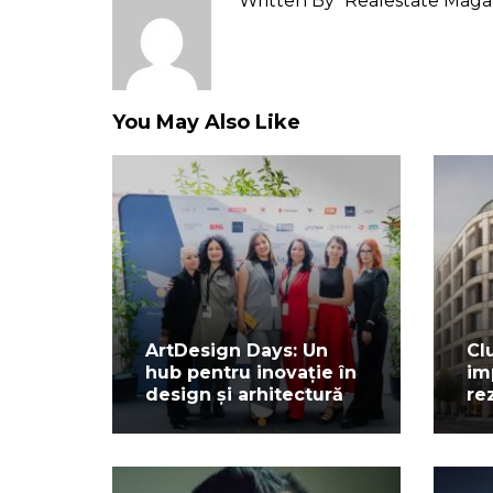
Written By
Realestate Maga
You May Also Like
ArtDesign Days: Un
Cl
hub pentru inovație în
im
design și arhitectură
re