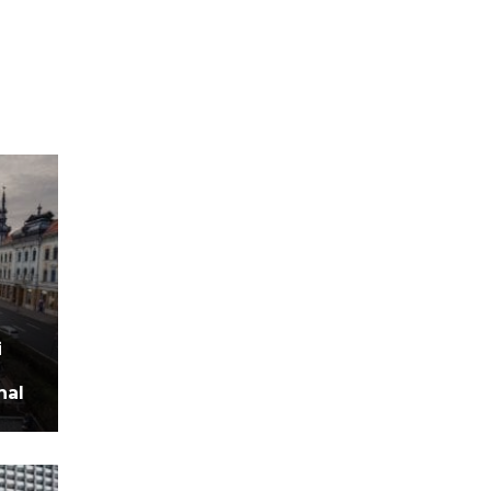
i
nal