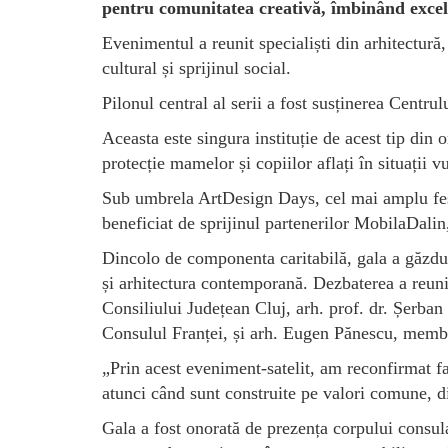
pentru comunitatea creativă, îmbinând excele
Evenimentul a reunit specialiști din arhitectură,
cultural și sprijinul social.
Pilonul central al serii a fost susținerea Cen
Aceasta este singura instituție de acest tip din o
protecție mamelor și copiilor aflați în situații v
Sub umbrela ArtDesign Days, cel mai amplu festi
beneficiat de sprijinul partenerilor MobilaDal
Dincolo de componenta caritabilă, gala a găzduit
și arhitectura contemporană. Dezbaterea a reunit
Consiliului Județean Cluj, arh. prof. dr. Șerban
Consulul Franței, și arh. Eugen Pănescu, membr
„Prin acest eveniment-satelit, am reconfirmat fap
atunci când sunt construite pe valori comune, di
Gala a fost onorată de prezența corpului consular