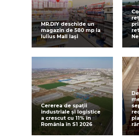
Co
re
MR.DIY deschide un
pr
magazin de 580 mp la
re
Iulius Mall Iași
Ne
De
me
Cererea de spații
se
industriale și logistice
re
a crescut cu 11% în
pl
România în S1 2026
ră