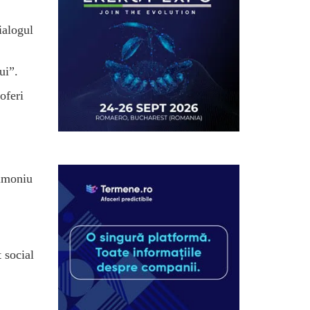
ialogul
lui”.
oferi
rimoniu
 social