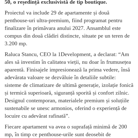
50, o reședință exclusivistă de tip boutique.
Proiectul va include 29 de apartamente și două
penthouse-uri ultra-premium, fiind programat pentru
finalizare în primăvara anului 2027. Ansamblul este
compus din două clădiri distincte, situate pe un teren de
3.200 mp.
Raluca Stancu, CEO la 1Development, a declarat: “Am
ales să investim în calitatea vieții, nu doar în frumusețea
aparentă. Finisajele impresionează la prima vedere, însă
adevărata valoare se dezvăluie în detaliile subtile:
sisteme de climatizare de ultimă generație, izolație fonică
și termică superioară, siguranță sporită și confort zilnic.
Designul contemporan, materialele premium și soluțiile
sustenabile se unesc armonios, oferind o experiență de
locuire cu adevărat rafinată”.
Fiecare apartament va avea o suprafață minimă de 200
mp, în timp ce penthouse-urile sunt deosebit de