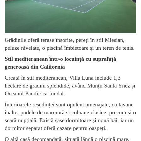
Grădinile oferă terase însorite, pereți în stil Miesian,
peluze nivelate, o piscină îmbietoare și un teren de tenis.
Stil mediteranean într-o locuință cu suprafață
generoasă din California
Creată în stil mediteranean, Villa Luna include 1,3
hectare de grădini splendide, având Munții Santa Ynez și
Oceanul Pacific ca fundal.
Interioarele reședinței sunt opulent amenajate, cu tavane
înalte, podele de marmură și coloane clasice, precum și o
scară nupțială. Există șase dormitoare și nouă băi, iar un
dormitor separat oferă cazare pentru oaspeți.
O altă casă decomandată, situată lângă o piscină mare,