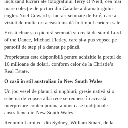
incluzând lucrări ale fotografului Terry O’Neill, cea mai
mare colecție de picturi din Caraibe a dramaturgului
englez Noel Coward și lucrări semnate de Erté, care a
vizitat de multe ori această insulă în timpul carierei sale.
Există chiar și o pictură semnată și creată de starul Lord
of the Dance, Michael Flatley, care și-a pus vopsea pe
pantofii de step și a dansat pe pânză.
Proprietatea este disponibilă pentru achiziție la prețul de
16 milioane de dolari, conform celor de la Christie’s
Real Estate.
O casă în stil australian în New South Wales
Un joc vesel de planuri și unghiuri, gresie nativă și o
schemă de vopsea albă rece se reunesc în această
interpretare contemporană a unei case tradiționale
australiene din New South Wales.
Renumitul arhitect din Sydney, William Smart, de la