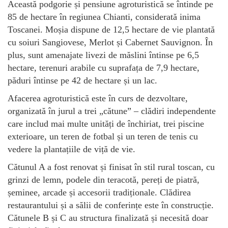
Această podgorie și pensiune agroturistică se întinde pe
85 de hectare în regiunea Chianti, considerată inima
Toscanei. Moșia dispune de 12,5 hectare de vie plantată
cu soiuri Sangiovese, Merlot și Cabernet Sauvignon. În
plus, sunt amenajate livezi de măslini întinse pe 6,5
hectare, terenuri arabile cu suprafața de 7,9 hectare,
păduri întinse pe 42 de hectare și un lac.
Afacerea agroturistică este în curs de dezvoltare,
organizată în jurul a trei „cătune” – clădiri independente
care includ mai multe unități de închiriat, trei piscine
exterioare, un teren de fotbal și un teren de tenis cu
vedere la plantațiile de viță de vie.
Cătunul A a fost renovat și finisat în stil rural toscan, cu
grinzi de lemn, podele din teracotă, pereți de piatră,
șeminee, arcade și accesorii tradiționale. Clădirea
restaurantului și a sălii de conferințe este în construcție.
Cătunele B și C au structura finalizată și necesită doar