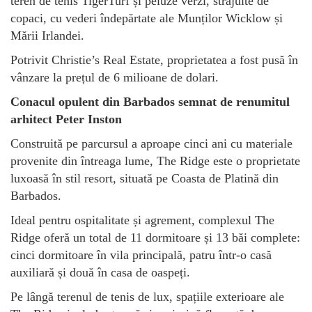
teren de tenis TigerTurf și peluze verzi, străjuite de
copaci, cu vederi îndepărtate ale Munților Wicklow și
Mării Irlandei.
Potrivit Christie’s Real Estate, proprietatea a fost pusă în
vânzare la prețul de 6 milioane de dolari.
Conacul opulent din Barbados semnat de renumitul
arhitect Peter Inston
Construită pe parcursul a aproape cinci ani cu materiale
provenite din întreaga lume, The Ridge este o proprietate
luxoasă în stil resort, situată pe Coasta de Platină din
Barbados.
Ideal pentru ospitalitate și agrement, complexul The
Ridge oferă un total de 11 dormitoare și 13 băi complete:
cinci dormitoare în vila principală, patru într-o casă
auxiliară și două în casa de oaspeți.
Pe lângă terenul de tenis de lux, spațiile exterioare ale