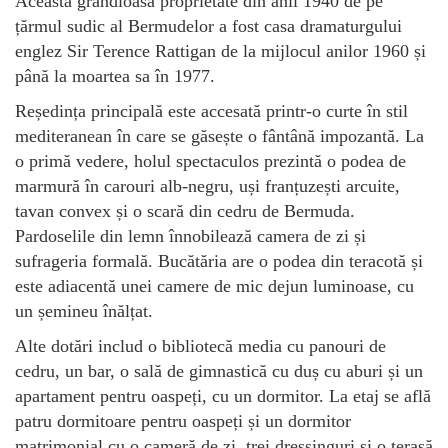
Această grandioasă proprietate din anii 1940 de pe
țărmul sudic al Bermudelor a fost casa dramaturgului
englez Sir Terence Rattigan de la mijlocul anilor 1960 și
până la moartea sa în 1977.
Reședința principală este accesată printr-o curte în stil
mediteranean în care se găsește o fântână impozantă. La
o primă vedere, holul spectaculos prezintă o podea de
marmură în carouri alb-negru, uși franțuzești arcuite,
tavan convex și o scară din cedru de Bermuda.
Pardoselile din lemn înnobilează camera de zi și
sufrageria formală. Bucătăria are o podea din teracotă și
este adiacentă unei camere de mic dejun luminoase, cu
un șemineu înălțat.
Alte dotări includ o bibliotecă media cu panouri de
cedru, un bar, o sală de gimnastică cu duș cu aburi și un
apartament pentru oaspeți, cu un dormitor. La etaj se află
patru dormitoare pentru oaspeți și un dormitor
matrimonial cu o cameră de zi, trei dressinguri și o terasă