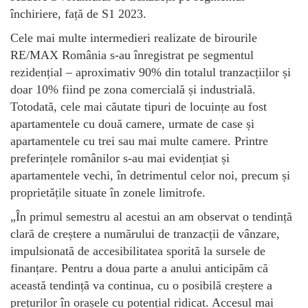
închiriere, față de S1 2023.
Cele mai multe intermedieri realizate de birourile
RE/MAX România s-au înregistrat pe segmentul
rezidențial – aproximativ 90% din totalul tranzacțiilor și
doar 10% fiind pe zona comercială și industrială.
Totodată, cele mai căutate tipuri de locuințe au fost
apartamentele cu două camere, urmate de case și
apartamentele cu trei sau mai multe camere. Printre
preferințele românilor s-au mai evidențiat și
apartamentele vechi, în detrimentul celor noi, precum și
proprietățile situate în zonele limitrofe.
„
În primul semestru al acestui an am observat o tendință
clară de creștere a numărului de tranzacții de vânzare,
impulsionată de accesibilitatea sporită la sursele de
finanțare. Pentru a doua parte a anului anticipăm că
această tendință va continua, cu o posibilă creștere a
prețurilor în orașele cu potențial ridicat. Accesul mai