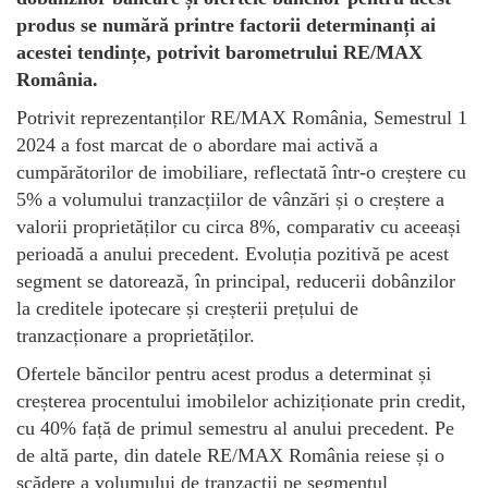
produs se numără printre factorii determinanți ai
acestei tendințe, potrivit barometrului RE/MAX
România.
Potrivit reprezentanților RE/MAX România, Semestrul 1
2024 a fost marcat de o abordare mai activă a
cumpărătorilor de imobiliare, reflectată într-o creștere cu
5% a volumului tranzacțiilor de vânzări și o creștere a
valorii proprietăților cu circa 8%, comparativ cu aceeași
perioadă a anului precedent. Evoluția pozitivă pe acest
segment se datorează, în principal, reducerii dobânzilor
la creditele ipotecare și creșterii prețului de
tranzacționare a proprietăților.
Ofertele băncilor pentru acest produs a determinat și
creșterea procentului imobilelor achiziționate prin credit,
cu 40% față de primul semestru al anului precedent. Pe
de altă parte, din datele RE/MAX România reiese și o
scădere a volumului de tranzacții pe segmentul