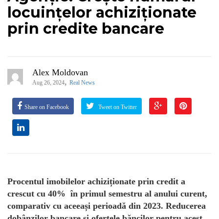
locuințelor achiziționate
prin credite bancare
Alex Moldovan
,
Aug 26, 2024
Real News
Share on Facebook
Tweet on Twitter
Procentul imobilelor achiziționate prin credit a
crescut cu 40% în primul semestru al anului curent,
comparativ cu aceeași perioadă din 2023. Reducerea
dobânzilor bancare și ofertele băncilor pentru acest