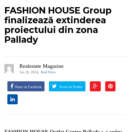
FASHION HOUSE Group
finalizează extinderea
proiectului din zona
Pallady
Realestate Magazine
,
Jun 26, 2024
Real News
Share on Facebook
Tweet on Twitter
FASHION HOUSE Outlet Centre Pallady s-a extins