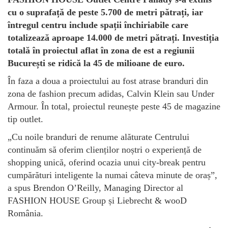
cu o suprafață de peste 5.700 de metri pătrați, iar
întregul centru include spații închiriabile care
totalizează aproape 14.000 de metri pătrați. Investiția
totală în proiectul aflat în zona de est a regiunii
București se ridică la 45 de milioane de euro.
În faza a doua a proiectului au fost atrase branduri din
zona de fashion precum adidas, Calvin Klein sau Under
Armour. În total, proiectul reunește peste 45 de magazine
tip outlet.
„Cu noile branduri de renume alăturate Centrului
continuăm să oferim clienților noștri o experiență de
shopping unică, oferind ocazia unui city-break pentru
cumpărături inteligente la numai câteva minute de oraș”,
a spus Brendon O’Reilly, Managing Director al
FASHION HOUSE Group și Liebrecht & wooD
România.