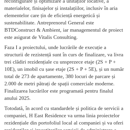
reconfigurare și optimizare a unităților locative, a
materialelor, finisajelor și instalațiilor, inclusiv în aria
elementelor care țin de eficiență energetică și
sustenabilitate. Antreprenorul General este
BTDConstruct & Ambient, iar managementul de proiect
este asigurat de Vitalis Consulting.
Faza I a proiectului, unde lucrările de execuție a
structurii de rezistență sunt în curs de finalizare, va livra
trei clădiri rezidențiale cu unsprezece etaje (2S + P +
10E), un imobil cu șase etaje (2S + P + 5E), și un număr
total de 273 de apartamente, 380 locuri de parcare și
2.000 de metri pătrați de spații comerciale moderne.
Finalizarea lucrărilor este programată pentru finalul
anului 2025.
Totodată, în acord cu standardele și politica de servicii a
companiei, H East Residence va urma linia proiectelor
rezidențiale din portofoliul local al companiei și va oferi
rezidenților și investitorilor servicii de administrare a