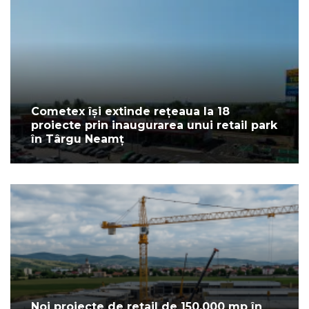
Cometex își extinde rețeaua la 18
proiecte prin inaugurarea unui retail park
în Târgu Neamț
Noi proiecte de retail de 150.000 mp în