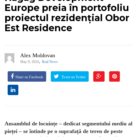
Europe preia în portofoliu
proiectul rezidențial Obor
Est Residence
Alex Moldovan
,
May 9, 2024
Real News
Share on Facebook
Tweet on Twitter
Ansamblul de locuințe – dedicat segmentului mediu al
pieței – se întinde pe o suprafață de teren de peste