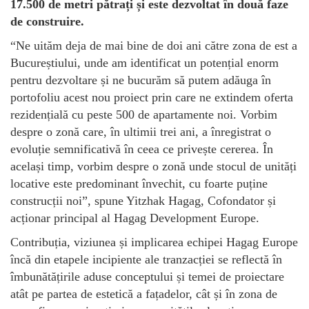
17.500 de metri pătrați și este dezvoltat în două faze
de construire.
“Ne uităm deja de mai bine de doi ani către zona de est a
Bucureștiului, unde am identificat un potențial enorm
pentru dezvoltare și ne bucurăm să putem adăuga în
portofoliu acest nou proiect prin care ne extindem oferta
rezidențială cu peste 500 de apartamente noi. Vorbim
despre o zonă care, în ultimii trei ani, a înregistrat o
evoluție semnificativă în ceea ce privește cererea. În
același timp, vorbim despre o zonă unde stocul de unități
locative este predominant învechit, cu foarte puține
construcții noi”, spune Yitzhak Hagag, Cofondator și
acționar principal al Hagag Development Europe.
Contribuția, viziunea și implicarea echipei Hagag Europe
încă din etapele incipiente ale tranzacției se reflectă în
îmbunătățirile aduse conceptului și temei de proiectare
atât pe partea de estetică a fațadelor, cât și în zona de