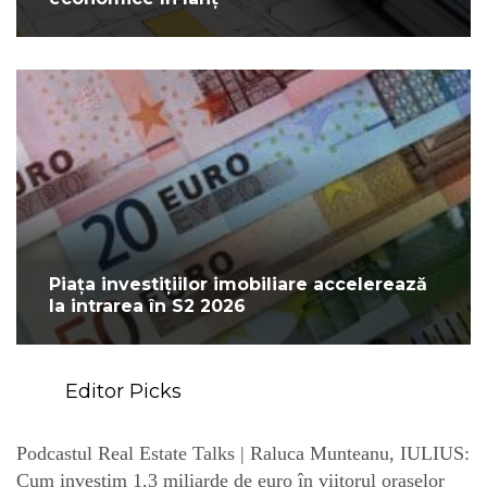
Piața investițiilor imobiliare accelerează
la intrarea în S2 2026
Editor Picks
Podcastul Real Estate Talks | Raluca Munteanu, IULIUS:
Cum investim 1,3 miliarde de euro în viitorul orașelor