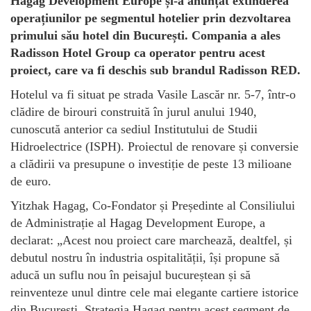
Hagag Development Europe și-a anunțat extinderea
operațiunilor pe segmentul hotelier prin dezvoltarea
primului său hotel din București. Compania a ales
Radisson Hotel Group ca operator pentru acest
proiect, care va fi deschis sub brandul Radisson RED.
Hotelul va fi situat pe strada Vasile Lascăr nr. 5-7, într-o
clădire de birouri construită în jurul anului 1940,
cunoscută anterior ca sediul Institutului de Studii
Hidroelectrice (ISPH). Proiectul de renovare și conversie
a clădirii va presupune o investiție de peste 13 milioane
de euro.
Yitzhak Hagag, Co-Fondator și Președinte al Consiliului
de Administrație al Hagag Development Europe, a
declarat: „Acest nou proiect care marchează, dealtfel, și
debutul nostru în industria ospitalității, își propune să
aducă un suflu nou în peisajul bucureștean și să
reinventeze unul dintre cele mai elegante cartiere istorice
din București. Strategia Hagag pentru acest segment de