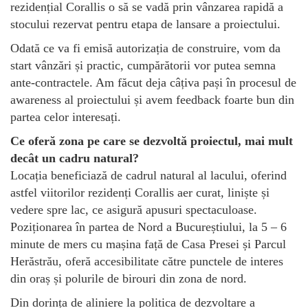
rezidențial Corallis o să se vadă prin vânzarea rapidă a
stocului rezervat pentru etapa de lansare a proiectului.
Odată ce va fi emisă autorizația de construire, vom da
start vânzări și practic, cumpărătorii vor putea semna
ante-contractele. Am făcut deja câțiva pași în procesul de
awareness al proiectului și avem feedback foarte bun din
partea celor interesați.
Ce oferă zona pe care se dezvoltă proiectul, mai mult
decât un cadru natural?
Locația beneficiază de cadrul natural al lacului, oferind
astfel viitorilor rezidenți Corallis aer curat, liniște și
vedere spre lac, ce asigură apusuri spectaculoase.
Poziționarea în partea de Nord a Bucureștiului, la 5 – 6
minute de mers cu mașina față de Casa Presei și Parcul
Herăstrău, oferă accesibilitate către punctele de interes
din oraș și polurile de birouri din zona de nord.
Din dorința de aliniere la politica de dezvoltare a