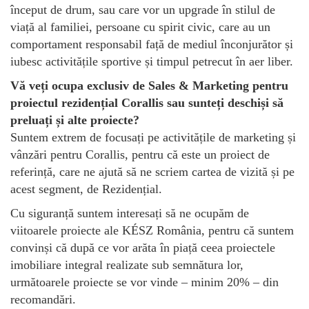
început de drum, sau care vor un upgrade în stilul de
viață al familiei, persoane cu spirit civic, care au un
comportament responsabil față de mediul înconjurător și
iubesc activitățile sportive și timpul petrecut în aer liber.
Vă veți ocupa exclusiv de Sales & Marketing pentru
proiectul rezidențial Corallis sau sunteți deschiși să
preluați și alte proiecte?
Suntem extrem de focusați pe activitățile de marketing și
vânzări pentru Corallis, pentru că este un proiect de
referință, care ne ajută să ne scriem cartea de vizită și pe
acest segment, de Rezidențial.
Cu siguranță suntem interesați să ne ocupăm de
viitoarele proiecte ale KÉSZ România, pentru că suntem
convinși că după ce vor arăta în piață ceea proiectele
imobiliare integral realizate sub semnătura lor,
următoarele proiecte se vor vinde – minim 20% – din
recomandări.