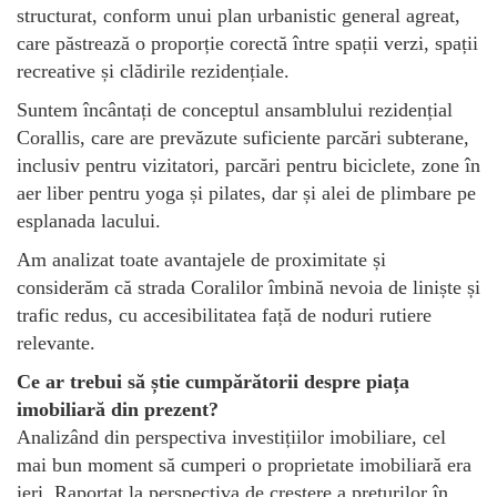
structurat, conform unui plan urbanistic general agreat,
care păstrează o proporție corectă între spații verzi, spații
recreative și clădirile rezidențiale.
Suntem încântați de conceptul ansamblului rezidențial
Corallis, care are prevăzute suficiente parcări subterane,
inclusiv pentru vizitatori, parcări pentru biciclete, zone în
aer liber pentru yoga și pilates, dar și alei de plimbare pe
esplanada lacului.
Am analizat toate avantajele de proximitate și
considerăm că strada Coralilor îmbină nevoia de liniște și
trafic redus, cu accesibilitatea față de noduri rutiere
relevante.
Ce ar trebui să știe cumpărătorii despre piața
imobiliară din prezent?
Analizând din perspectiva investițiilor imobiliare, cel
mai bun moment să cumperi o proprietate imobiliară era
ieri. Raportat la perspectiva de creștere a prețurilor în