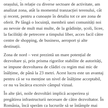
orașului, în relație cu diverse sectoare de activitate, am
analizat zona, atât la momentul tranzacției terenului, cât
și recent, pentru a cunoaște în detaliu tot ce are zona de
oferit. Pe lângă o locuință, membrii unei comunități noi
au nevoie de mult mai multe, de la grădinițe, școli, licee,
la facilități de petrecere a timpului liber, acces facil către
centre de shopping, de business, aeroport și alte
destinații.
Zona de nord – vest prezintă un mare potențial de
dezvoltare și, prin prisma rigorilor stabilite de autorități,
se impune dezvoltarea de clădiri cu regim mai mic de
înălțime, de până la 23 metri. Acest lucru este un avantaj
pentru că se va menține un nivel de înălțime acceptabil,
ce nu va încărca excesiv câmpul vizual.
În alte țări, noile dezvoltări implică acoperirea și
pregătirea infrastructurii necesare de către dezvoltator. În
România, încă sperăm ca lucrurile să se întâmple mai