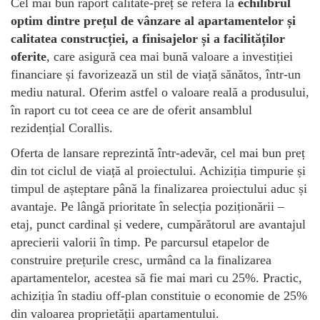
Cel mai bun raport calitate-preț se referă la
echilibrul
optim dintre prețul de vânzare al apartamentelor și
calitatea construcției, a finisajelor și a facilităților
oferite
, care asigură cea mai bună valoare a investiției
financiare și favorizează un stil de viață sănătos, într-un
mediu natural. Oferim astfel o valoare reală a produsului,
în raport cu tot ceea ce are de oferit ansamblul
rezidențial Corallis.
Oferta de lansare reprezintă într-adevăr, cel mai bun preț
din tot ciclul de viață al proiectului. Achiziția timpurie și
timpul de așteptare până la finalizarea proiectului aduc și
avantaje. Pe lângă prioritate în selecția poziționării –
etaj, punct cardinal și vedere, cumpărătorul are avantajul
aprecierii valorii în timp. Pe parcursul etapelor de
construire prețurile cresc, urmând ca la finalizarea
apartamentelor, acestea să fie mai mari cu 25%. Practic,
achiziția în stadiu off-plan constituie o economie de 25%
din valoarea proprietății apartamentului.