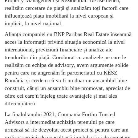
Property Management și Rezidențial. De asemenea,
realizăm cercetare de piață și analizăm toți factorii care
influențează piața imobiliară la nivel european și
implicit, la nivel național.
Alianța companiei cu BNP Paribas Real Estate înseamnă
acces la informații privind situația economică la nivel
internațional, previziuni financiare și analize ale
trendurilor din piață. Coroborat cu analizele pe care le
realizăm cu echipa de advisory, avem argumente solide
pentru care ne angrenăm în parteneriatul cu KÉSZ
România și credem că va fi nu doar un ansamblul bine
construit, cât și un ansamblu bine promovat, apreciat de
către cei care îi înțeleg toate avantajele și mai ales
diferențiatorii.
La finalul anului 2021, Compania Fortim Trusted
Advisors a intermediat achiziția terenului pe care
urmează să fie dezvoltat acest proiect și pentru care am
realizat servicii de consultanță imobiliară și de cercetare