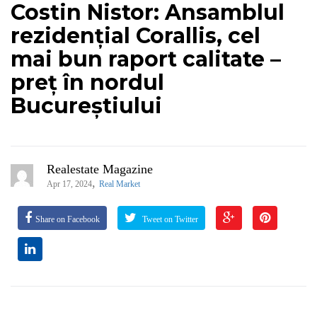
Costin Nistor: Ansamblul
rezidențial Corallis, cel
mai bun raport calitate –
preț în nordul
Bucureștiului
Realestate Magazine
,
Apr 17, 2024
Real Market
Share on Facebook
Tweet on Twitter