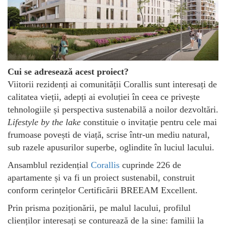
Cui se adresează acest proiect?
Viitorii rezidenți ai comunității Corallis sunt interesați de
calitatea vieții, adepți ai evoluției în ceea ce privește
tehnologiile și perspectiva sustenabilă a noilor dezvoltări.
Lifestyle by the lake
constituie o invitație pentru cele mai
frumoase povești de viață, scrise într-un mediu natural,
sub razele apusurilor superbe, oglindite în luciul lacului.
Ansamblul rezidențial
Corallis
cuprinde 226 de
apartamente și va fi un proiect sustenabil, construit
conform cerințelor Certificării BREEAM Excellent.
Prin prisma poziționării, pe malul lacului, profilul
clienților interesați se conturează de la sine: familii la