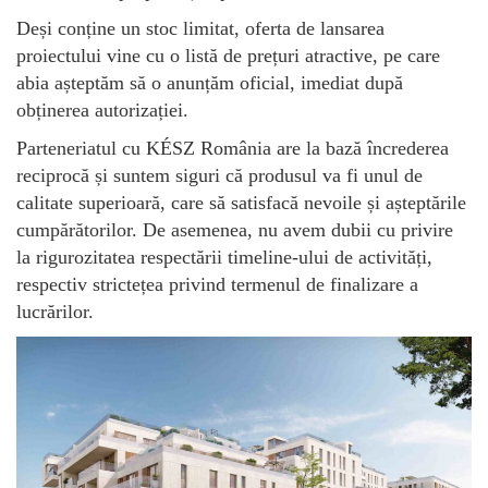
Deși conține un stoc limitat, oferta de lansarea
proiectului vine cu o listă de prețuri atractive, pe care
abia așteptăm să o anunțăm oficial, imediat după
obținerea autorizației.
Parteneriatul cu KÉSZ România are la bază încrederea
reciprocă și suntem siguri că produsul va fi unul de
calitate superioară, care să satisfacă nevoile și așteptările
cumpărătorilor. De asemenea, nu avem dubii cu privire
la rigurozitatea respectării timeline-ului de activități,
respectiv strictețea privind termenul de finalizare a
lucrărilor.