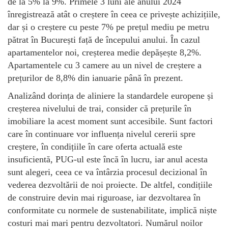
de la 5% la 9%. Primele 3 luni ale anului 2024
înregistrează atât o creștere în ceea ce privește achizițiile,
dar și o creștere cu peste 7% pe prețul mediu pe metru
pătrat în București față de începului anului. În cazul
apartamentelor noi, creșterea medie depășește 8,2%.
Apartamentele cu 3 camere au un nivel de creștere a
prețurilor de 8,8% din ianuarie până în prezent.
Analizând dorința de aliniere la standardele europene și
creșterea nivelului de trai, consider că prețurile în
imobiliare la acest moment sunt accesibile. Sunt factori
care în continuare vor influența nivelul cererii spre
creștere, în condițiile în care oferta actuală este
insuficientă, PUG-ul este încă în lucru, iar anul acesta
sunt alegeri, ceea ce va întârzia procesul decizional în
vederea dezvoltării de noi proiecte. De altfel, condițiile
de construire devin mai riguroase, iar dezvoltarea în
conformitate cu normele de sustenabilitate, implică niște
costuri mai mari pentru dezvoltatori. Numărul noilor