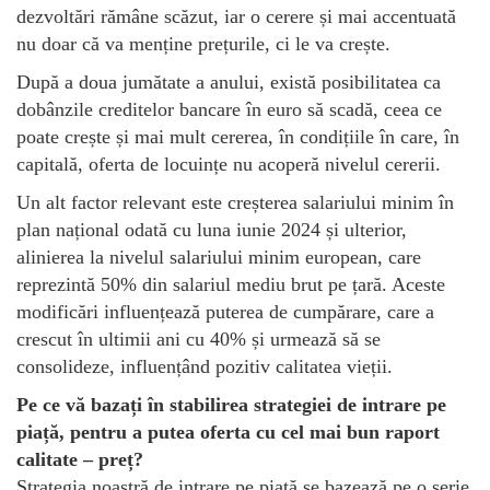
dezvoltări rămâne scăzut, iar o cerere și mai accentuată
nu doar că va menține prețurile, ci le va crește.
După a doua jumătate a anului, există posibilitatea ca
dobânzile creditelor bancare în euro să scadă, ceea ce
poate crește și mai mult cererea, în condițiile în care, în
capitală, oferta de locuințe nu acoperă nivelul cererii.
Un alt factor relevant este creșterea salariului minim în
plan național odată cu luna iunie 2024 și ulterior,
alinierea la nivelul salariului minim european, care
reprezintă 50% din salariul mediu brut pe țară. Aceste
modificări influențează puterea de cumpărare, care a
crescut în ultimii ani cu 40% și urmează să se
consolideze, influențând pozitiv calitatea vieții.
Pe ce vă bazați în stabilirea strategiei de intrare pe
piață, pentru a putea oferta cu cel mai bun raport
calitate – preț?
Strategia noastră de intrare pe piață se bazează pe o serie