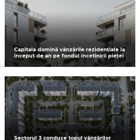
Capitala domină vânzările rezidențiale la
început de an pe fondul încetinirii pieței
Sectorul 3 conduce topul vânzărilor