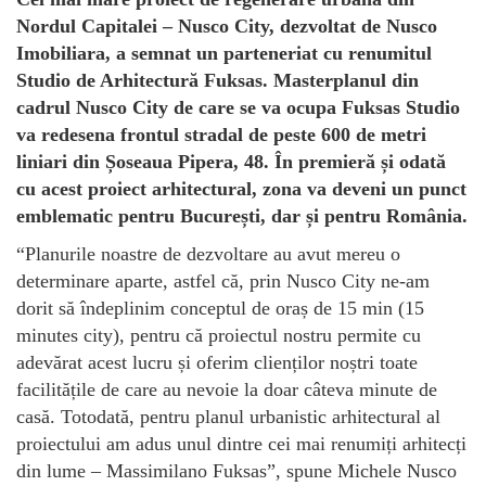
Nordul Capitalei – Nusco City, dezvoltat de Nusco
Imobiliara, a semnat un parteneriat cu renumitul
Studio de Arhitectură Fuksas. Masterplanul din
cadrul Nusco City de care se va ocupa Fuksas Studio
va redesena frontul stradal de peste 600 de metri
liniari din Șoseaua Pipera, 48. În premieră și odată
cu acest proiect arhitectural, zona va deveni un punct
emblematic pentru București, dar și pentru România.
“Planurile noastre de dezvoltare au avut mereu o
determinare aparte, astfel că, prin Nusco City ne-am
dorit să îndeplinim conceptul de oraș de 15 min (15
minutes city), pentru că proiectul nostru permite cu
adevărat acest lucru și oferim clienților noștri toate
facilitățile de care au nevoie la doar câteva minute de
casă. Totodată, pentru planul urbanistic arhitectural al
proiectului am adus unul dintre cei mai renumiți arhitecți
din lume – Massimilano Fuksas”, spune Michele Nusco