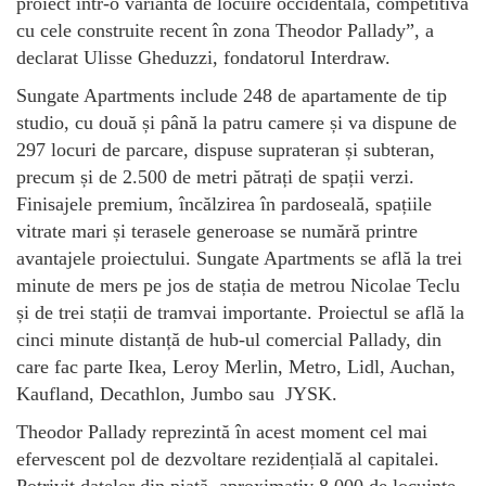
proiect într-o variantă de locuire occidentală, competitivă
cu cele construite recent în zona Theodor Pallady”, a
declarat Ulisse Gheduzzi, fondatorul Interdraw.
Sungate Apartments include 248 de apartamente de tip
studio, cu două și până la patru camere și va dispune de
297 locuri de parcare, dispuse suprateran și subteran,
precum și de 2.500 de metri pătrați de spații verzi.
Finisajele premium, încălzirea în pardoseală, spațiile
vitrate mari și terasele generoase se numără printre
avantajele proiectului. Sungate Apartments se află la trei
minute de mers pe jos de stația de metrou Nicolae Teclu
și de trei stații de tramvai importante. Proiectul se află la
cinci minute distanță de hub-ul comercial Pallady, din
care fac parte Ikea, Leroy Merlin, Metro, Lidl, Auchan,
Kaufland, Decathlon, Jumbo sau JYSK.
Theodor Pallady reprezintă în acest moment cel mai
efervescent pol de dezvoltare rezidențială al capitalei.
Potrivit datelor din piață, aproximativ 8.000 de locuinţe