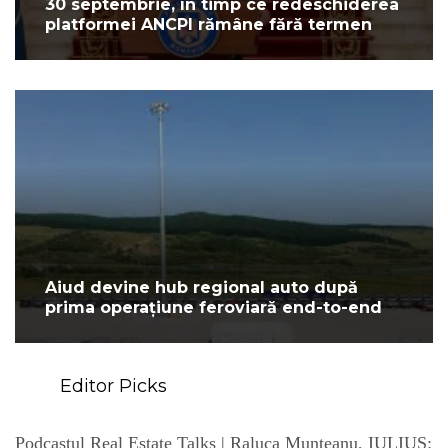
30 septembrie, în timp ce redeschiderea
platformei ANCPI rămâne fără termen
Aiud devine hub regional auto după
prima operațiune feroviară end-to-end
Editor Picks
Podcastul Real Estate Talks | Raluca Munteanu, IULIUS: