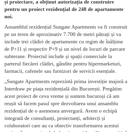
și proiectare, a obținut autorizația de construire
pentru un proiect rezidențial de 248 de apartamente
noi.
Ansamblul rezidențial Sungate Apartments va fi construit
pe un teren de aproximativ 7.700 de metri pătrați și va
include trei clădiri de apartamente cu regim de înălțime
de P+11 și respectiv P+9 și un nivel de locuri de parcare
subterane. Proiectul include și spații comerciale la
parterul fiecărei clădiri, gândite pentru hipermarketuri,
farmacii, cafenele sau furnizori de servicii esențiale.
„Sungate Apartments reprezintă prima investiție majoră a
Interdraw pe piața rezidențială din București. Pregătim
acest proiect de ceva vreme și suntem bucuroși că am
reușit să facem pasul spre dezvoltarea unui ansamblu
rezidențial de o asemenea anvergură. Avem o echipă
integrată de consultanți, proiectanți, arhitecți și
colaboratori care au ca obiectiv transformarea acestui