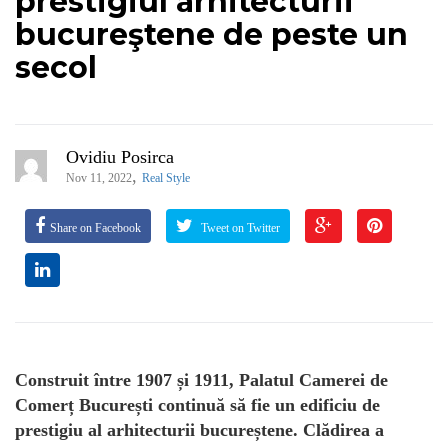
prestigiul arhitecturii
bucureştene de peste un
secol
Ovidiu Posirca
,
Nov 11, 2022
Real Style
Share on Facebook
Tweet on Twitter
Construit între 1907 și 1911, Palatul Camerei de
Comerț București continuă să fie un edificiu de
prestigiu al arhitecturii bucureștene. Clădirea a