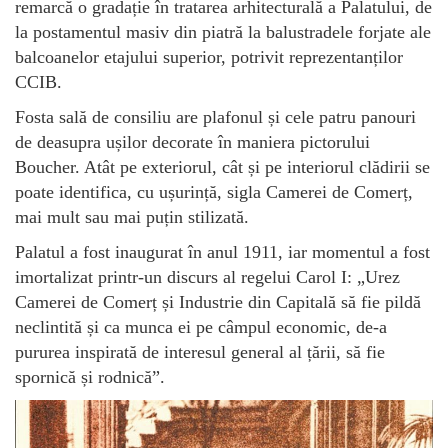
remarcă o gradație în tratarea arhitecturală a Palatului, de
la postamentul masiv din piatră la balustradele forjate ale
balcoanelor etajului superior, potrivit reprezentanților
CCIB.
Fosta sală de consiliu are plafonul și cele patru panouri
de deasupra ușilor decorate în maniera pictorului
Boucher. Atât pe exteriorul, cât și pe interiorul clădirii se
poate identifica, cu ușurință, sigla Camerei de Comerț,
mai mult sau mai puțin stilizată.
Palatul a fost inaugurat în anul 1911, iar momentul a fost
imortalizat printr-un discurs al regelui Carol I: „Urez
Camerei de Comerț și Industrie din Capitală să fie pildă
neclintită și ca munca ei pe câmpul economic, de-a
pururea inspirată de interesul general al țării, să fie
spornică și rodnică”.