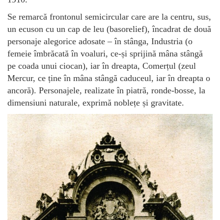
Se remarcă frontonul semicircular care are la centru, sus,
un ecuson cu un cap de leu (basorelief), încadrat de două
personaje alegorice adosate – în stânga, Industria (o
femeie îmbrăcată în voaluri, ce-și sprijină mâna stângă
pe coada unui ciocan), iar în dreapta, Comerțul (zeul
Mercur, ce ține în mâna stângă caduceul, iar în dreapta o
ancoră). Personajele, realizate în piatră, ronde-bosse, la
dimensiuni naturale, exprimă noblețe și gravitate.