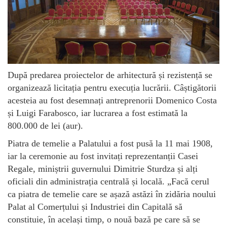
După predarea proiectelor de arhitectură și rezistență se
organizează licitația pentru execuția lucrării. Câștigătorii
acesteia au fost desemnați antreprenorii Domenico Costa
și Luigi Farabosco, iar lucrarea a fost estimată la
800.000 de lei (aur).
Piatra de temelie a Palatului a fost pusă la 11 mai 1908,
iar la ceremonie au fost invitați reprezentanții Casei
Regale, miniștrii guvernului Dimitrie Sturdza și alți
oficiali din administrația centrală și locală. „Facă cerul
ca piatra de temelie care se așază astăzi în zidăria noului
Palat al Comerțului și Industriei din Capitală să
constituie, în același timp, o nouă bază pe care să se