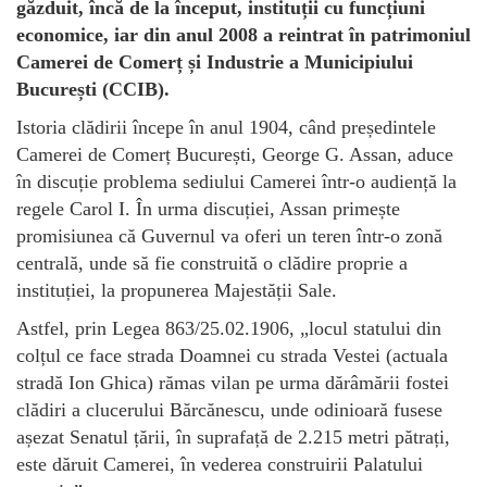
găzduit, încă de la început, instituții cu funcțiuni
economice, iar din anul 2008 a reintrat în patrimoniul
Camerei de Comerț și Industrie a Municipiului
București (CCIB).
Istoria clădirii începe în anul 1904, când președintele
Camerei de Comerț București, George G. Assan, aduce
în discuție problema sediului Camerei într-o audiență la
regele Carol I. În urma discuției, Assan primește
promisiunea că Guvernul va oferi un teren într-o zonă
centrală, unde să fie construită o clădire proprie a
instituției, la propunerea Majestății Sale.
Astfel, prin Legea 863/25.02.1906, „locul statului din
colțul ce face strada Doamnei cu strada Vestei (actuala
stradă Ion Ghica) rămas vilan pe urma dărâmării fostei
clădiri a clucerului Bărcănescu, unde odinioară fusese
așezat Senatul țării, în suprafață de 2.215 metri pătrați,
este dăruit Camerei, în vederea construirii Palatului