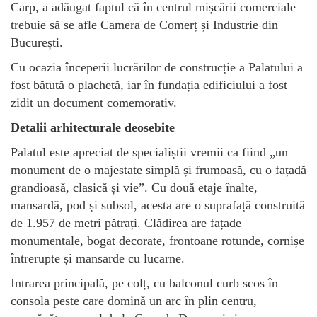
Carp, a adăugat faptul că în centrul mișcării comerciale
trebuie să se afle Camera de Comerț și Industrie din
București.
Cu ocazia începerii lucrărilor de construcție a Palatului a
fost bătută o plachetă, iar în fundația edificiului a fost
zidit un document comemorativ.
Detalii arhitecturale deosebite
Palatul este apreciat de specialiștii vremii ca fiind „un
monument de o majestate simplă și frumoasă, cu o fațadă
grandioasă, clasică și vie”. Cu două etaje înalte,
mansardă, pod și subsol, acesta are o suprafață construită
de 1.957 de metri pătrați. Clădirea are fațade
monumentale, bogat decorate, frontoane rotunde, cornișe
întrerupte și mansarde cu lucarne.
Intrarea principală, pe colț, cu balconul curb scos în
consola peste care domină un arc în plin centru,