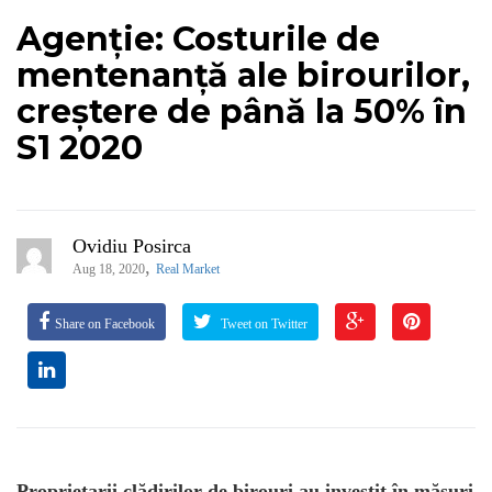
Agenție: Costurile de
mentenanță ale birourilor,
creștere de până la 50% în
S1 2020
Ovidiu Posirca
,
Aug 18, 2020
Real Market
Share on Facebook
Tweet on Twitter
Proprietarii clădirilor de birouri au investit în măsuri