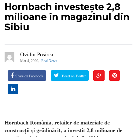
Hornbach investește 2,8
milioane în magazinul din
Sibiu
Ovidiu Posirca
,
Mar 4, 2020
Real News
Share on Facebook
Tweet on Twitter
Hornbach România, retailer de materiale de
construcții și grădinărit, a investit 2,8 milioane de