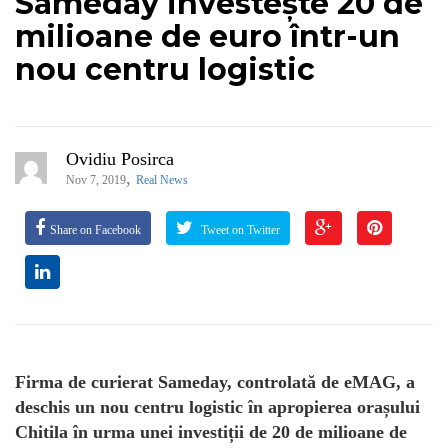
Sameday investește 20 de
milioane de euro într-un
nou centru logistic
Ovidiu Posirca
,
Nov 7, 2019
Real News
Share on Facebook
Tweet on Twitter
Firma de curierat Sameday, controlată de eMAG, a
deschis un nou centru logistic în apropierea orașului
Chitila în urma unei investiții de 20 de milioane de