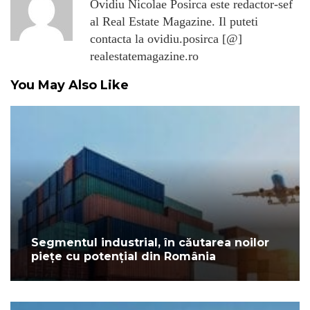
Ovidiu Nicolae Posirca este redactor-sef
al Real Estate Magazine. Il puteti
contacta la ovidiu.posirca [@]
realestatemagazine.ro
You May Also Like
Segmentul industrial, în căutarea noilor
piețe cu potențial din România