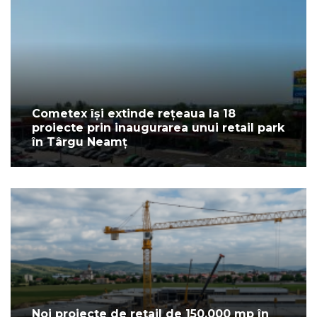
Cometex își extinde rețeaua la 18
proiecte prin inaugurarea unui retail park
în Târgu Neamț
Noi proiecte de retail de 150.000 mp în