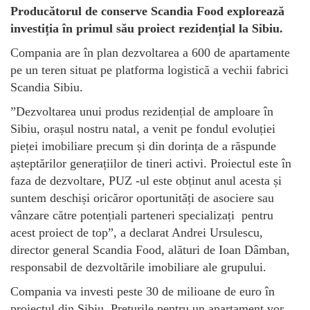
Producătorul de conserve Scandia Food explorează
investiția în primul său proiect rezidențial la Sibiu.
Compania are în plan dezvoltarea a 600 de apartamente
pe un teren situat pe platforma logistică a vechii fabrici
Scandia Sibiu.
”Dezvoltarea unui produs rezidențial de amploare în
Sibiu, orașul nostru natal, a venit pe fondul evoluției
pieței imobiliare precum și din dorința de a răspunde
așteptărilor generațiilor de tineri activi. Proiectul este în
faza de dezvoltare, PUZ -ul este obținut anul acesta și
suntem deschiși oricăror oportunități de asociere sau
vânzare către potențiali parteneri specializați pentru
acest proiect de top”, a declarat Andrei Ursulescu,
director general Scandia Food, alături de Ioan Dâmban,
responsabil de dezvoltările imobiliare ale grupului.
Compania va investi peste 30 de milioane de euro în
proiectul din Sibiu. Prețurile pentru un apartament vor