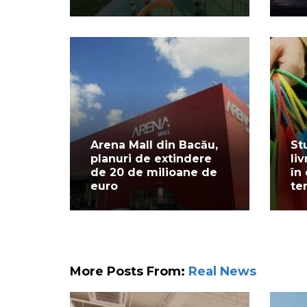
Arena Mall din Bacău,
St
planuri de extindere
liv
de 20 de milioane de
în
euro
te
More Posts From:
Real News