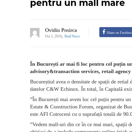
pentru un mall mare
Ovidiu Posirca
Share on Faceboo
,
Oct 1, 2019
Real News
În București ar mai fi loc pentru cel puțin
advisory&transaction services, retail agenc
Bucureștiul avea o densitate de spații de retial 
datelor C&W Echinox. În total, în Capitală exist
”În București mai avem loc cel puțin pentru un 
Estate & Construction Forum, organizat de Busi
este AFI Cotroceni cu o suprafață totală de 90.0
”Vedem mall-uri din ce în ce mai mari, spații de 
chiriași de a include componenta online (pick-