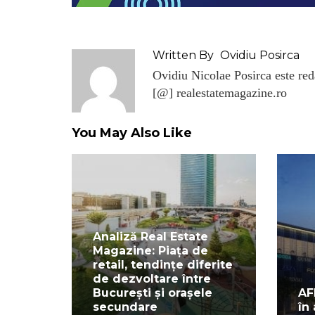
Written By
Ovidiu Posirca
Ovidiu Nicolae Posirca este reda
[@] realestatemagazine.ro
You May Also Like
Analiză Real Estate
Magazine: Piața de
retail, tendințe diferite
de dezvoltare între
București și orașele
AF
secundare
în