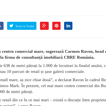
k
Tweet on Twitter
 un centru comercial mare, sugerează Carmen Ravon, head 
y la firma de consultanță imobiliară CBRE România.
de 638 de metri pătrați la 1.000 de locuitori la finalul anului,
au 10 parcuri de retail și șase galerii comerciale.
mall mare, aș zice chiar două”, a declarat Ravon în cadrul Re
ness Mark. În prezent, cel mai mare centru comercial din Bu
00 de metri pătrați.
retail din ce în ce mai mari – există o discuție între proprieta
up point)”, a spus Ravon.