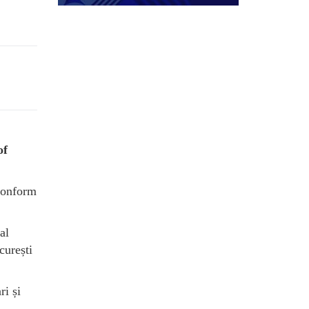
of
 conform
al
curești
ri și