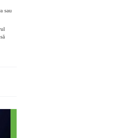
ra sau
rul
 să