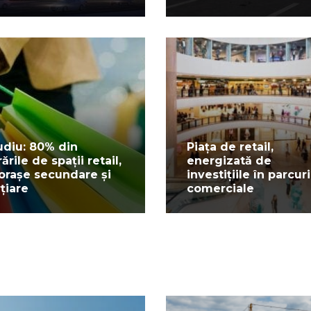
udiu: 80% din
Piața de retail,
rările de spații retail,
energizată de
 orașe secundare și
investițiile în parcuri
rțiare
comerciale