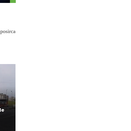
.posirca
de