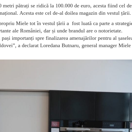
metri pătrați se ridică la 100.000 de euro, acesta fiind cel de
 național. Acesta este cel de-al doilea magazin din vestul țării.
riu Miele tot în vestul țării a fost luată ca parte a strategi
tante ale României, dar și unde brandul are o notorietate.
pași importanți spre finalizarea amenajărilor pentru al șasele
ldovei”, a declarat Loredana Butnaru, general manager Miele