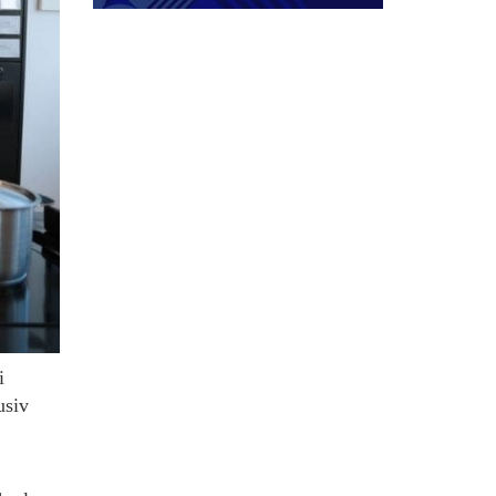
i
usiv