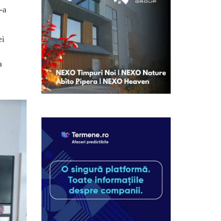
-a
ei
a