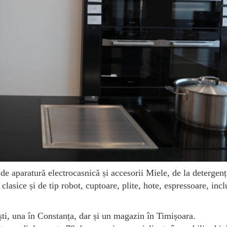
de aparatură electrocasnică și accesorii Miele, de la detergenț
clasice și de tip robot, cuptoare, plite, hote, espressoare, incl
ști, una în Constanța, dar și un magazin în Timișoara.