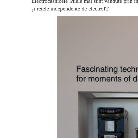
Electrocasnicele Miele mai sunt vândute prin in
și rețele independente de electroIT.