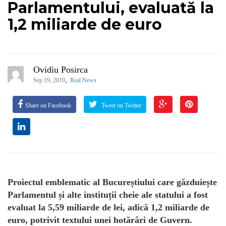
Parlamentului, evaluată la
1,2 miliarde de euro
Ovidiu Posirca
,
Sep 19, 2019
Real News
Share on Facebook
Tweet on Twitter
Proiectul emblematic al Bucureștiului care găzduiește
Parlamentul și alte instituții cheie ale statului a fost
evaluat la 5,59 miliarde de lei, adică 1,2 miliarde de
euro, potrivit textului unei hotărâri de Guvern.