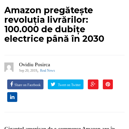
Amazon pregătește
revoluția livrărilor:
100.000 de dubițe
electrice până în 2030
Ovidiu Posirca
,
Sep 20, 2019
Real News
Share on Facebook
Tweet on Twitter
Gigantul american de e-commerce Amazon are în