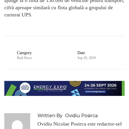
ajunge la o flotă de 130.000 de vehicule pentru transport,
cifră aproape similară cu flota globală a grupului de
curierat UPS.
Category
Date
Real News
Sep 20, 2019
Written By
Ovidiu Posirca
Ovidiu Nicolae Posirca este redactor-sef