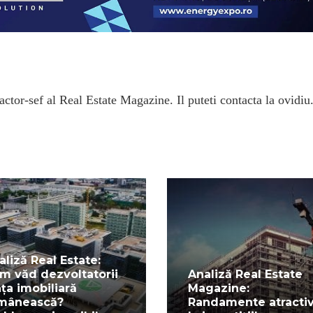
ctor-sef al Real Estate Magazine. Il puteti contacta la ovidiu
aliză Real Estate:
m văd dezvoltatorii
Analiză Real Estate
ața imobiliară
Magazine:
mânească?
Randamente atracti