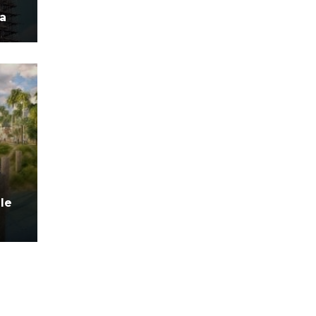
ia
le