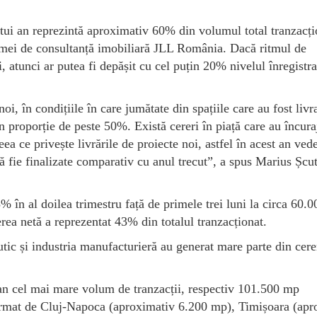
estui an reprezintă aproximativ 60% din volumul total tranzacți
irmei de consultanță imobiliară JLL România. Dacă ritmul de
i, atunci ar putea fi depășit cu cel puțin 20% nivelul înregistra
oi, în condițiile în care jumătate din spațiile care au fost livr
n proporție de peste 50%. Există cereri în piață care au încura
eea ce privește livrările de proiecte noi, astfel în acest an ve
să fie finalizate comparativ cu anul trecut”, a spus Marius Șcu
% în al doilea trimestru față de primele trei luni la circa 60.0
erea netă a reprezentat 43% din totalul tranzacționat.
tic și industria manufacturieră au generat mare parte din cere
n an cel mai mare volum de tranzacții, respectiv 101.500 mp
 urmat de Cluj-Napoca (aproximativ 6.200 mp), Timișoara (apr