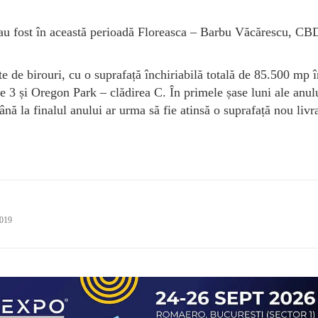
 au fost în această perioadă Floreasca – Barbu Văcărescu, CB
cte de birouri, cu o suprafață închiriabilă totală de 85.500 mp 
3 și Oregon Park – clădirea C. În primele șase luni ale anul
nă la finalul anului ar urma să fie atinsă o suprafață nou livr
2019