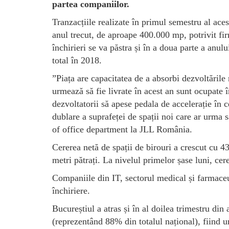
partea companiilor.
Tranzacțiile realizate în primul semestru al ac
anul trecut, de aproape 400.000 mp, potrivit f
închirieri se va păstra și în a doua parte a anulu
total în 2018.
”Piața are capacitatea de a absorbi dezvoltările n
urmează să fie livrate în acest an sunt ocupate î
dezvoltatorii să apese pedala de accelerație în c
dublare a suprafeței de spații noi care ar urma 
of office department la JLL România.
Cererea netă de spații de birouri a crescut cu 43
metri pătrați. La nivelul primelor șase luni, cer
Companiile din IT, sectorul medical și farmaceu
închiriere.
Bucureștiul a atras și în al doilea trimestru di
(reprezentând 88% din totalul național), fiind