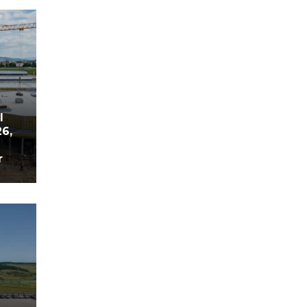
l
26,
r