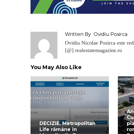
Written By
Ovidiu Posirca
Ovidiu Nicolae Posirca este reda
[@] realestatemagazine.ro
You May Also Like
An
Cu
DECIZIE. Metropolitan
pi
Life rămâne în
ro