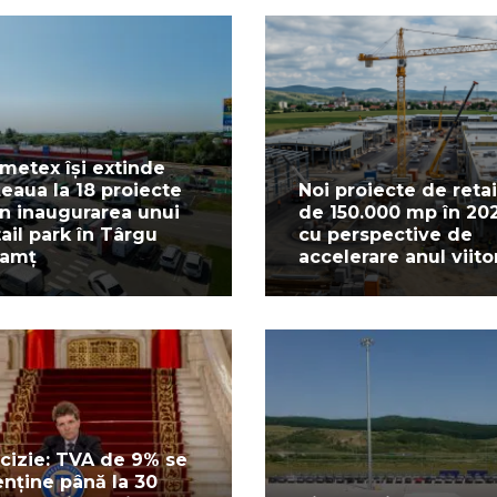
metex își extinde
țeaua la 18 proiecte
Noi proiecte de retai
in inaugurarea unui
de 150.000 mp în 20
tail park în Târgu
cu perspective de
amț
accelerare anul viito
cizie: TVA de 9% se
nține până la 30