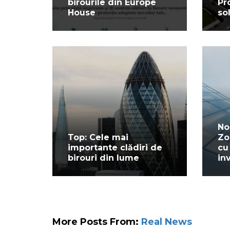
birourile din Europe
Pr
House
sol
No
Top: Cele mai
Zo
importante clădiri de
cu
birouri din lume
inv
More Posts From:
Real News