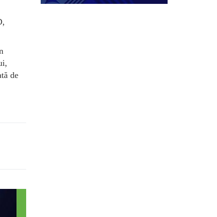
D,
în
ui,
ată de