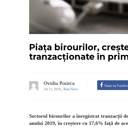
Piața birourilor, creșt
tranzacționate în pri
Ovidiu Posirca
Share on Facebo
,
Jul 11, 2019
Real News
Sectorul birourilor a înregistrat tranzacții 
anului 2019, în creștere cu 17,6% față de ace