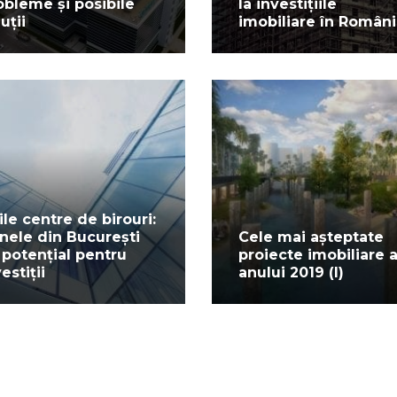
obleme și posibile
la investițiile
uții
imobiliare în Român
ile centre de birouri:
nele din București
Cele mai așteptate
 potențial pentru
proiecte imobiliare a
estiții
anului 2019 (I)