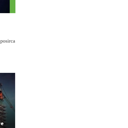
.posirca
ve