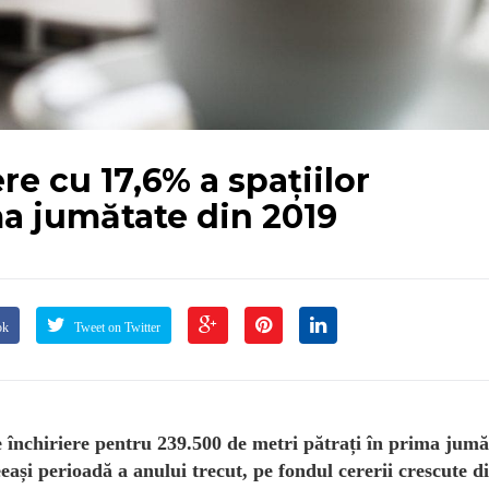
ere cu 17,6% a spațiilor
ma jumătate din 2019
ok
Tweet on Twitter
de închiriere pentru 239.500 de metri pătrați în prima jumă
eași perioadă a anului trecut, pe fondul cererii crescute d