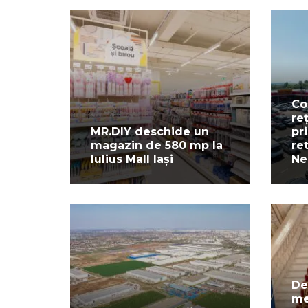
Co
re
MR.DIY deschide un
pr
magazin de 580 mp la
re
Iulius Mall Iași
Ne
De
me