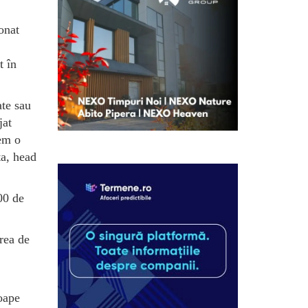
onat
t în
ate sau
jat
dem o
ta, head
00 de
rea de
oape