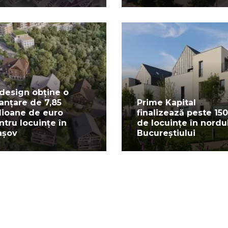
design obține o
nanțare de 7,85
Prime Kapital
lioane de euro
finalizează peste 150
ntru locuințe în
de locuințe în nordu
așov
Bucureștiului