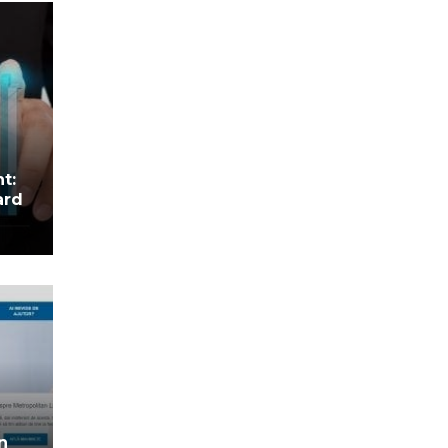
nt:
ard
n