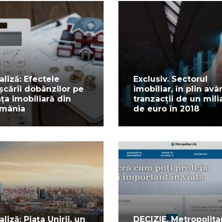
aliză: Efectele
Exclusiv. Sectorul
șcării dobânzilor pe
imobiliar, în plin avâ
ața imobiliară din
tranzacții de un mili
mânia
de euro în 2018
aliză: Piața Unirii, un
DECIZIE. Metropolita