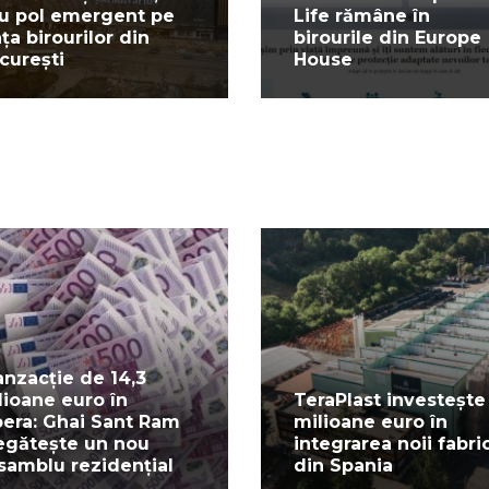
u pol emergent pe
Life rămâne în
ața birourilor din
birourile din Europe
curești
House
anzacție de 14,3
lioane euro în
TeraPlast investește
pera: Ghai Sant Ram
milioane euro în
egătește un nou
integrarea noii fabric
samblu rezidențial
din Spania