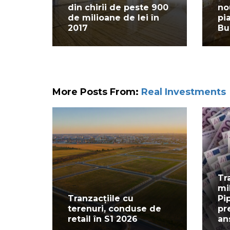
din chirii de peste 900
no
de milioane de lei în
pi
2017
Bu
More Posts From:
Real Investments
Tr
mi
Tranzacțiile cu
Pi
terenuri, conduse de
pr
retail în S1 2026
an