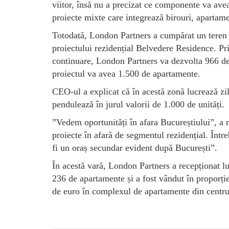
viitor, însă nu a precizat ce componente va avea
proiecte mixte care integrează birouri, apartame
Totodată, London Partners a cumpărat un teren 
proiectului rezidențial Belvedere Residence. Pr
continuare, London Partners va dezvolta 966 de 
proiectul va avea 1.500 de apartamente.
CEO-ul a explicat că în acestă zonă lucrează zil
pendulează în jurul valorii de 1.000 de unități.
”Vedem oportunități în afara Bucureștiului”, a 
proiecte în afară de segmentul rezidențial. Într
fi un oraș secundar evident după București”.
În acestă vară, London Partners a recepționat luc
236 de apartamente și a fost vândut în proporț
de euro în complexul de apartamente din centru