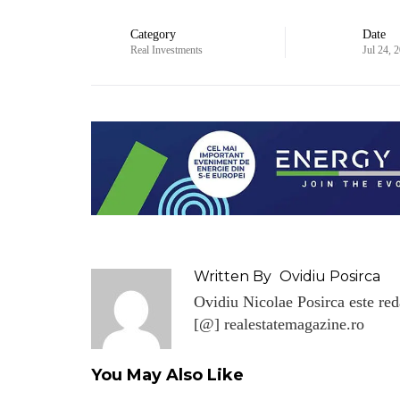
Category
Date
Real Investments
Jul 24, 
Written By
Ovidiu Posirca
Ovidiu Nicolae Posirca este reda
[@] realestatemagazine.ro
You May Also Like