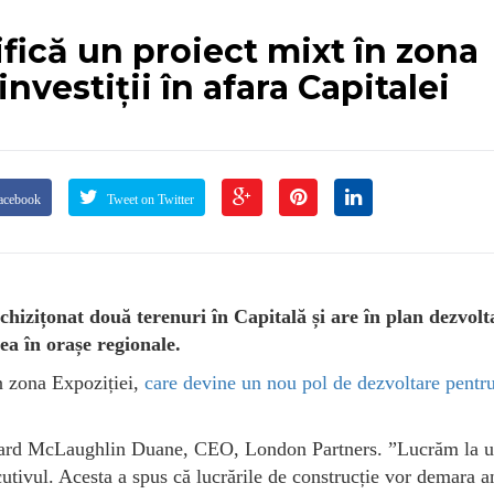
fică un proiect mixt în zona
investiții în afara Capitalei
acebook
Tweet on Twitter
hizițonat două terenuri în Capitală și are în plan dezvolt
ea în orașe regionale.
n zona Expoziției,
care devine un nou pol de dezvoltare pentr
ichard McLaughlin Duane, CEO, London Partners. ”Lucrăm la 
utivul. Acesta a spus că lucrările de construcție vor demara a