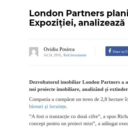
London Partners plani
Expoziției, analizează 
Ovidiu Posirca
Share on F
,
Jul 24, 2019
Real Investments
Dezvoltatorul imobiliar London Partners a ac
noi proiecte imobiliare, analizând și extinder
Compania a cumpărat un teren de 2,8 hectare î
birouri și locuințe
.
”A fost o tranzacție cu două cifre”, a spus R
concept pentru un proiect mixt”, a adăugat exec