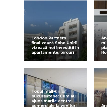
London Partners
An
finalizează Soho Unirii,
mi
vizează noi investiții în
pi
apartamente, birouri
Ro
Topul mall-urilor
bucureștene: Cum au
ajuns marile centre
comerciale la venituri
An