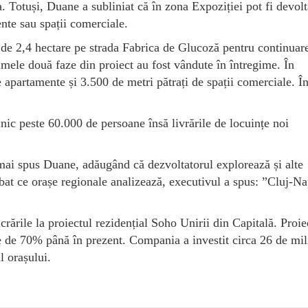
. Totuși, Duane a subliniat că în zona Expoziției pot fi devolt
nte sau spații comerciale.
de 2,4 hectare pe strada Fabrica de Glucoză pentru continuar
imele două faze din proiect au fost vândute în întregime. În
apartamente și 3.500 de metri pătrați de spații comerciale. În 
nic peste 60.000 de persoane însă livrările de locuințe noi
mai spus Duane, adăugând că dezvoltatorul explorează și alte
ebat ce orașe regionale analizează, executivul a spus: ”Cluj-N
rările la proiectul rezidențial Soho Unirii din Capitală. Proie
ie de 70% până în prezent. Compania a investit circa 26 de mi
l orașului.