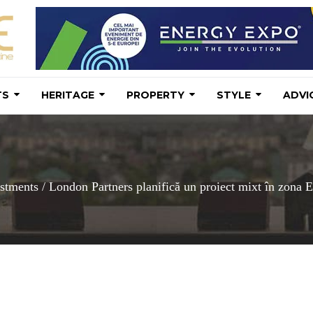
TS
HERITAGE
PROPERTY
STYLE
ADVI
estments
/
London Partners planifică un proiect mixt în zona Exp