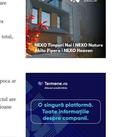
are
ea
total,
apoca ar
ctul are
lioane