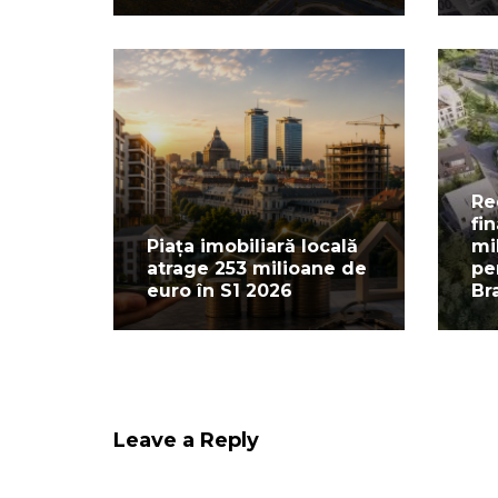
Re
fi
Piața imobiliară locală
mi
atrage 253 milioane de
pe
euro în S1 2026
Br
Leave a Reply