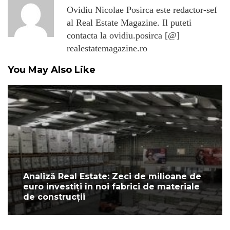
Ovidiu Nicolae Posirca este redactor-sef
al Real Estate Magazine. Il puteti
contacta la ovidiu.posirca [@]
realestatemagazine.ro
You May Also Like
Analiză Real Estate: Zeci de milioane de
euro investiți în noi fabrici de materiale
de construcții