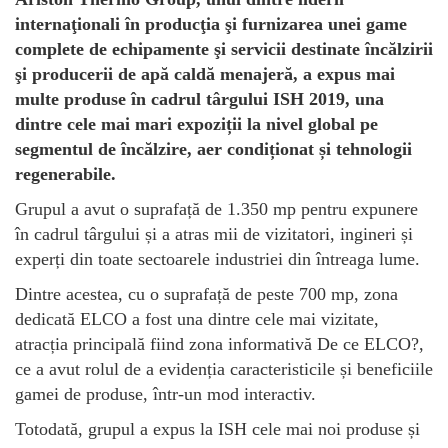
internaţionali în producţia şi furnizarea unei game
complete de echipamente şi servicii destinate încălzirii
şi producerii de apă caldă menajeră, a expus mai
multe produse în cadrul târgului ISH 2019, una
dintre cele mai mari expoziții la nivel global pe
segmentul de încălzire, aer condiționat și tehnologii
regenerabile.
Grupul a avut o suprafață de 1.350 mp pentru expunere
în cadrul târgului și a atras mii de vizitatori, ingineri și
experți din toate sectoarele industriei din întreaga lume.
Dintre acestea, cu o suprafață de peste 700 mp, zona
dedicată ELCO a fost una dintre cele mai vizitate,
atracția principală fiind zona informativă De ce ELCO?,
ce a avut rolul de a evidenția caracteristicile și beneficiile
gamei de produse, într-un mod interactiv.
Totodată, grupul a expus la ISH cele mai noi produse și