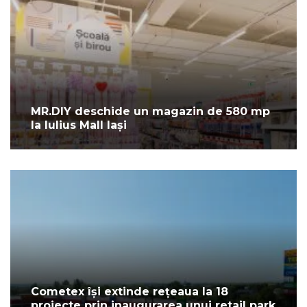
MR.DIY deschide un magazin de 580 mp
la Iulius Mall Iași
Cometex își extinde rețeaua la 18
proiecte prin inaugurarea unui retail park