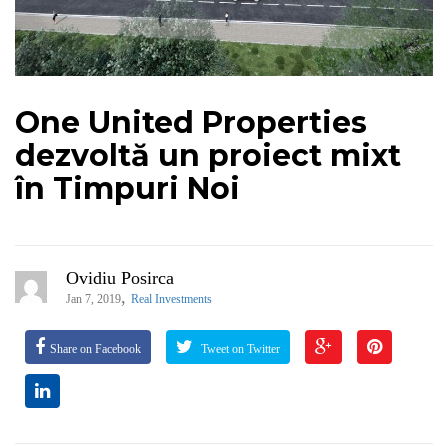
One United Properties
dezvoltă un proiect mixt
în Timpuri Noi
Ovidiu Posirca
,
Jan 7, 2019
Real Investments
Share on Facebook
Tweet on Twitter