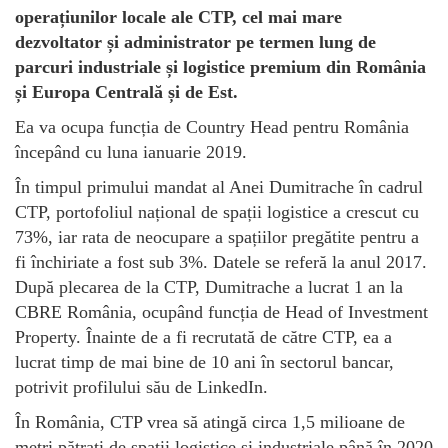
operațiunilor locale ale CTP, cel mai mare
dezvoltator și administrator pe termen lung de
parcuri industriale și logistice premium din România
și Europa Centrală și de Est.
Ea va ocupa funcția de Country Head pentru România
începând cu luna ianuarie 2019.
În timpul primului mandat al Anei Dumitrache în cadrul
CTP, portofoliul național de spații logistice a crescut cu
73%, iar rata de neocupare a spațiilor pregătite pentru a
fi închiriate a fost sub 3%. Datele se referă la anul 2017.
După plecarea de la CTP, Dumitrache a lucrat 1 an la
CBRE România, ocupând funcția de Head of Investment
Property. Înainte de a fi recrutată de către CTP, ea a
lucrat timp de mai bine de 10 ani în sectorul bancar,
potrivit profilului său de LinkedIn.
În România, CTP vrea să atingă circa 1,5 milioane de
metri pătrați de spații logistice și industriale până în 2020