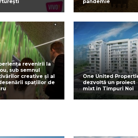
rturești
pandemie
periența revenirii la
rou, sub semnul
ivărilor creative și al
One United Properti
desenării spațiilor de
dezvoltă un proiect
cru
mixt în Timpuri Noi