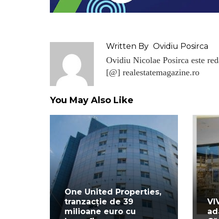
Written By
Ovidiu Posirca
Ovidiu Nicolae Posirca este reda
[@] realestatemagazine.ro
You May Also Like
One United Properties,
tranzacție de 39
VI
milioane euro cu
ad