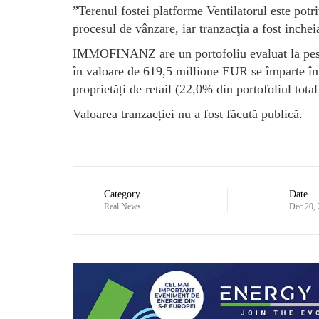
”Terenul fostei platforme Ventilatorul este potriv
procesul de vânzare, iar tranzacţia a fost inche
IMMOFINANZ are un portofoliu evaluat la peste
în valoare de 619,5 millione EUR se împarte în 9
proprietăți de retail (22,0% din portofoliul total 
Valoarea tranzacției nu a fost făcută publică.
Category
Date
Real News
Dec 20,