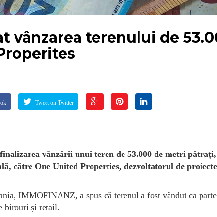
t vânzarea terenului de 53.
Properites
ook
Tweet on Twitter
lizarea vânzării unui teren de 53.000 de metri pătrați, 
ală, către One United Properties, dezvoltatorul de proiecte
nia, IMMOFINANZ, a spus că terenul a fost vândut ca parte
 birouri și retail.