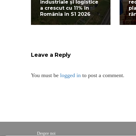
industriale și logistice
re
a crescut cu 11% în
pl
România în S1 2026
ră
Leave a Reply
You must be
logged in
to post a comment.
Despre noi