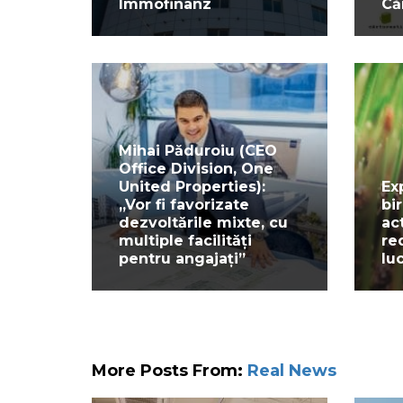
Immofinanz
Că
Mihai Păduroiu (CEO
Office Division, One
United Properties):
Ex
„Vor fi favorizate
bi
dezvoltările mixte, cu
act
multiple facilități
re
pentru angajați”
lu
More Posts From:
Real News