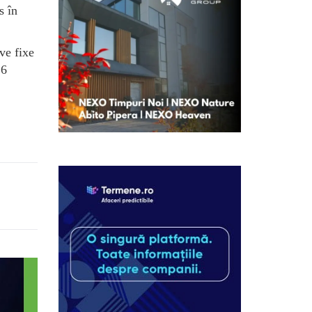
s în
ve fixe
 6