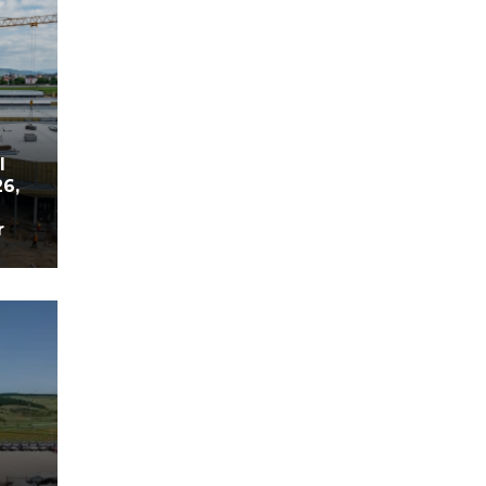
l
26,
r