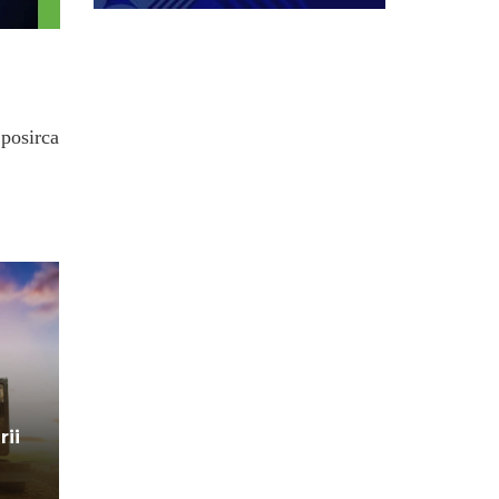
.posirca
rii