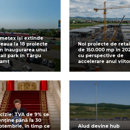
metex își extinde
țeaua la 18 proiecte
Noi proiecte de retai
in inaugurarea unui
de 150.000 mp în 20
tail park în Târgu
cu perspective de
amț
accelerare anul viito
cizie: TVA de 9% se
nține până la 30
ptembrie, în timp ce
Aiud devine hub