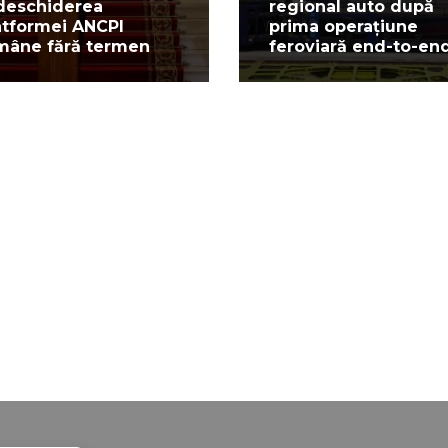
deschiderea
regional auto după
atformei ANCPI
prima operațiune
mâne fără termen
feroviară end-to-en