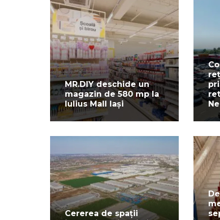
Co
re
MR.DIY deschide un
pr
magazin de 580 mp la
re
Iulius Mall Iași
Ne
De
me
Cererea de spații
se