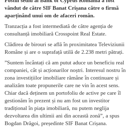
Fostul sediu al Bank of Cyprus România a fost
vândut de către SIF Banat Crișana către o firmă
aparținând unui om de afaceri român.
Tranzacția a fost intermediată de către agenția de
consultanță imobiliară Crosspoint Real Estate.
Clădirea de birouri se află în proximitatea Televiziunii
Române și are o suprafață utilă de 2.238 metri pătrați.
”Suntem încântați că am putut aduce un beneficiu real
companiei, cât și acționarilor noștri. Interesul nostru în
zona investițiilor imobiliare rămâne în continuare și
analizăm toate propunerile care ne vin în acest sens.
Chiar dacă deținem un portofoliu de active pe care îl
gestionăm în prezent și nu am fost un investitor
tradițional în piața imobiliară, nu putem neglija
dezvoltarea din ultimii ani din această zonă”, a spus
Bogdan Drăgoi, președinte SIF Banat Crișana.