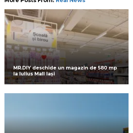
More Posts From:
Real News
MR.DIY deschide un magazin de 580 mp
la Iulius Mall Iași