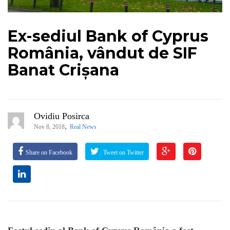
Ex-sediul Bank of Cyprus
România, vândut de SIF
Banat Crișana
Ovidiu Posirca
,
Nov 8, 2018
Real News
Share on Facebook
Tweet on Twitter