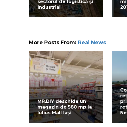
sectorul de logistică și
mi
industrial
20
More Posts From:
Real News
Co
re
MR.DIY deschide un
pr
magazin de 580 mp la
re
Iulius Mall Iași
Ne