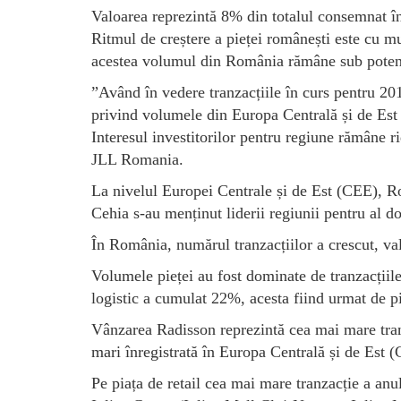
Valoarea reprezintă 8% din totalul consemnat în
Ritmul de creștere a pieței românești este cu mul
acestea volumul din România rămâne sub potenț
”Având în vedere tranzacțiile în curs pentru 20
privind volumele din Europa Centrală și de Est 
Interesul investitorilor pentru regiune rămâne r
JLL Romania.
La nivelul Europei Centrale și de Est (CEE), Ro
Cehia s-au menținut liderii regiunii pentru al d
În România, numărul tranzacțiilor a crescut, va
Volumele pieței au fost dominate de tranzacțiile
logistic a cumulat 22%, acesta fiind urmat de p
Vânzarea Radisson reprezintă cea mai mare tranz
mari înregistrată în Europa Centrală și de Est 
Pe piața de retail cea mai mare tranzacție a anulu