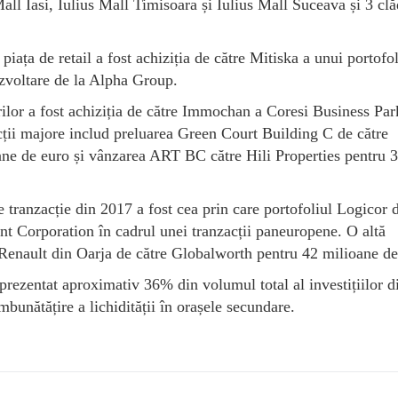
ll Iasi, Iulius Mall Timisoara și Iulius Mall Suceava și 3 clă
.
iața de retail a fost achiziția de către Mitiska a unui portofo
dezvoltare de la Alpha Group.
ilor a fost achiziția de către Immochan a Coresi Business Par
ții majore includ preluarea Green Court Building C de către
ne de euro și vânzarea ART BC către Hili Properties pentru 
e tranzacție din 2017 a fost cea prin care portofoliul Logicor 
t Corporation în cadrul unei tranzacții paneuropene. O altă
i Renault din Oarja de către Globalworth pentru 42 milioane de
prezentat aproximativ 36% din volumul total al investițiilor d
bunătățire a lichidității în orașele secundare.