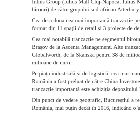
Iulius Group (Iulius Mall Cluj-Napoca, Iulius Ma
birouri) de către grupului sud-african Atterbury
Cea de-a doua cea mai importantă tranzacție pe p
format din 11 spații de retail și 3 proiecte de 
Cea mai notabilă tranzacție pe segmentul birour
Brașov de la Ascenta Management. Alte tranzac
Globalworth, de la Skanska pentru 38 de milioa
milioane de euro.
Pe piața industrială și de logistică, cea mai mar
România a fost preluat de către China Investmen
tranzacție importantă este achiziția depozitulu
Din punct de vedere geografic, Bucureștiul a re
România, mai puțin decât în 2016, indicând o îm