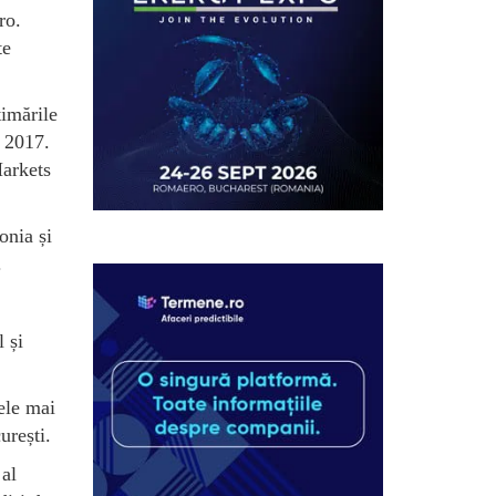
ro.
te
timările
n 2017.
Markets
onia și
.
 și
ele mai
urești.
 al