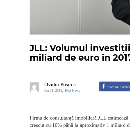
JLL: Volumul investiții
miliard de euro în 201
Ovidiu Posirca
Share on Facebo
,
Jan 31, 2018
Real News
Firma de consultanță imobiliară JLL estimează c
crescut cu 10% până la aproximativ 1 miliard de