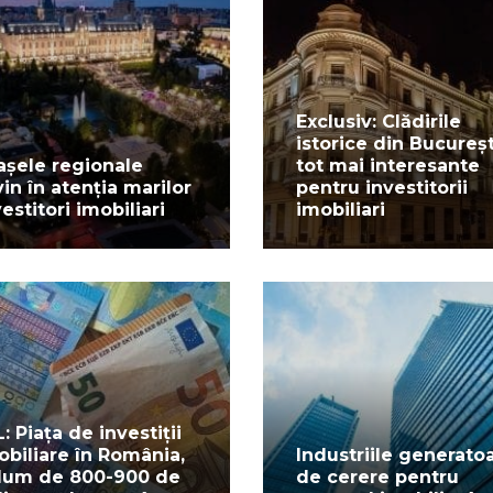
Exclusiv: Clădirile
istorice din Bucureșt
așele regionale
tot mai interesante
vin în atenția marilor
pentru investitorii
vestitori imobiliari
imobiliari
L: Piața de investiții
obiliare în România,
Industriile generato
lum de 800-900 de
de cerere pentru