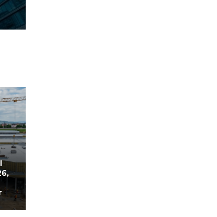
l
26,
r