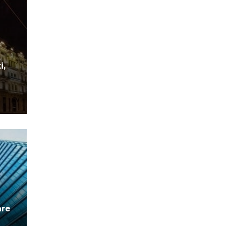
i,
are