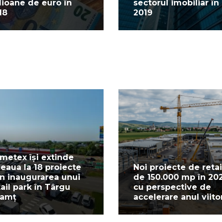
lioane de euro în
sectorul imobiliar în
18
2019
metex își extinde
țeaua la 18 proiecte
Noi proiecte de retai
in inaugurarea unui
de 150.000 mp în 20
tail park în Târgu
cu perspective de
amț
accelerare anul viito