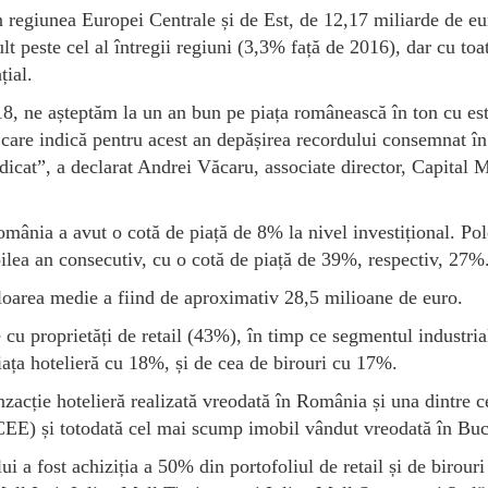
 regiunea Europei Centrale și de Est, de 12,17 miliarde de eu
t peste cel al întregii regiuni (3,3% față de 2016), dar cu toa
ial.
18, ne așteptăm la un an bun pe piața românească în ton cu es
care indică pentru acest an depășirea recordului consemnat î
idicat”, a declarat Andrei Văcaru, associate director, Capital 
mânia a avut o cotă de piață de 8% la nivel investițional. Pol
oilea an consecutiv, cu o cotă de piață de 39%, respectiv, 27%
loarea medie a fiind de aproximativ 28,5 milioane de euro.
 cu proprietăți de retail (43%), în timp ce segmentul industrial
iața hotelieră cu 18%, și de cea de birouri cu 17%.
acție hotelieră realizată vreodată în România și una dintre c
(CEE) și totodată cel mai scump imobil vândut vreodată în Buc
i a fost achiziția a 50% din portofoliul de retail și de birouri