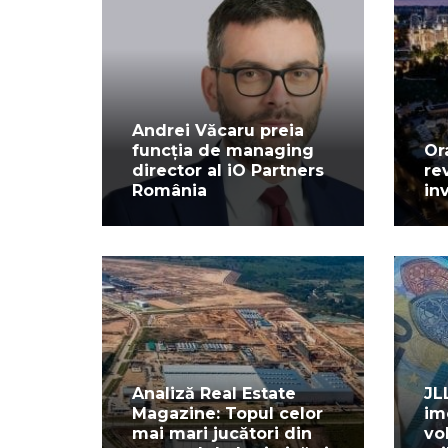
Andrei Văcaru preia
funcția de managing
Or
director al iO Partners
re
România
in
Analiză Real Estate
JL
Magazine: Topul celor
im
mai mari jucători din
vo