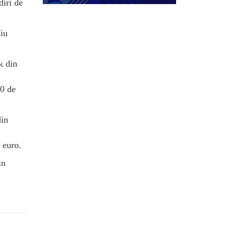
diri de
liu
k din
30 de
din
 euro.
in