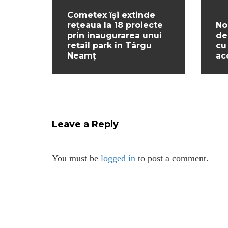
Cometex își extinde
rețeaua la 18 proiecte
No
prin inaugurarea unui
de
retail park în Târgu
cu
Neamț
ac
Leave a Reply
You must be
logged in
to post a comment.