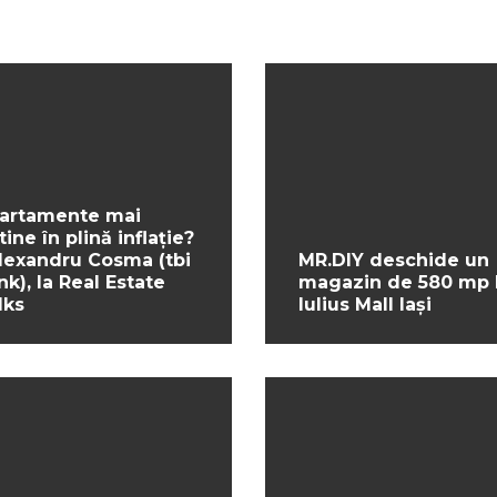
artamente mai
tine în plină inflație?
Alexandru Cosma (tbi
MR.DIY deschide un
nk), la Real Estate
magazin de 580 mp 
lks
Iulius Mall Iași