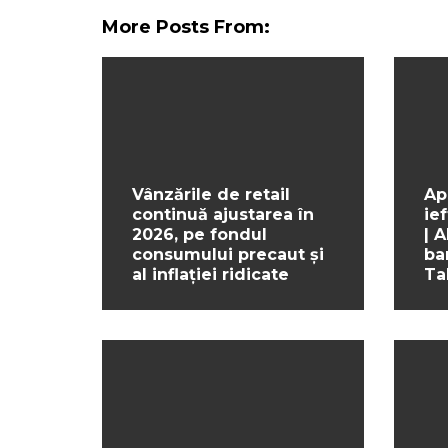
More Posts From:
Vânzările de retail
Ap
continuă ajustarea în
ief
2026, pe fondul
| 
consumului precaut și
ba
al inflației ridicate
Ta