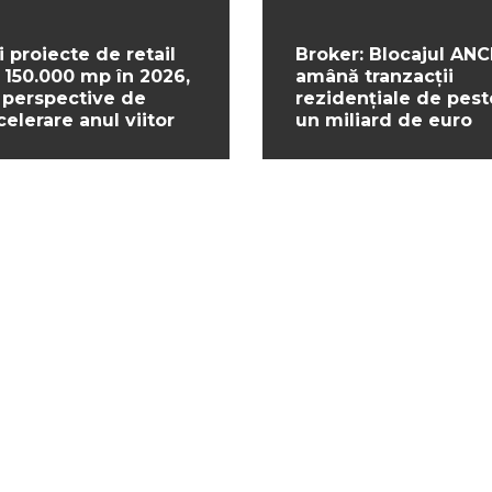
i proiecte de retail
Broker: Blocajul ANC
 150.000 mp în 2026,
amână tranzacții
 perspective de
rezidențiale de pest
celerare anul viitor
un miliard de euro