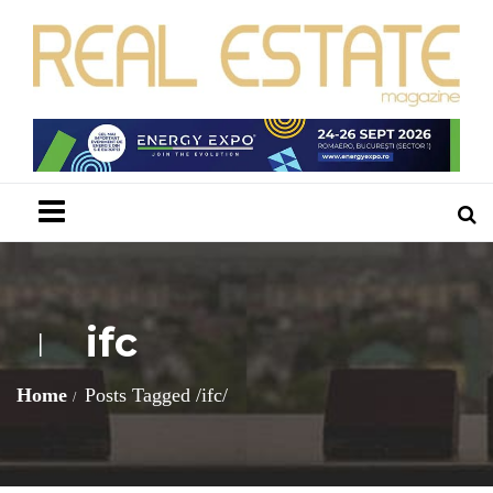
Menu
ifc
I
Home
Posts Tagged
/
ifc/