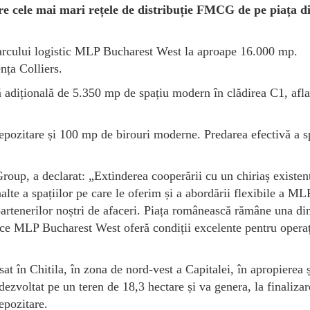
e cele mai mari rețele de distribuție FMCG de pe piața d
l parcului logistic MLP Bucharest West la aproape 16.000 mp.
ența Colliers.
ă adițională de 5.350 mp de spațiu modern în clădirea C1, afla
pozitare și 100 mp de birouri moderne. Predarea efectivă a s
p, a declarat: „Extinderea cooperării cu un chiriaș existen
alte a spațiilor pe care le oferim și a abordării flexibile a ML
partenerilor noștri de afaceri. Piața românească rămâne una di
mp ce MLP Bucharest West oferă condiții excelente pentru opera
t în Chitila, în zona de nord-vest a Capitalei, în apropierea 
dezvoltat pe un teren de 18,3 hectare și va genera, la finalizar
epozitare.