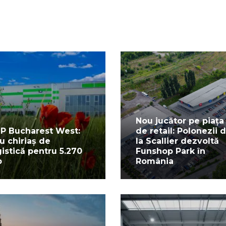
Nou jucător pe piața
P Bucharest West:
de retail: Polonezii 
u chiriaș de
la Scallier dezvoltă
gistică pentru 5.270
Funshop Park în
p
România