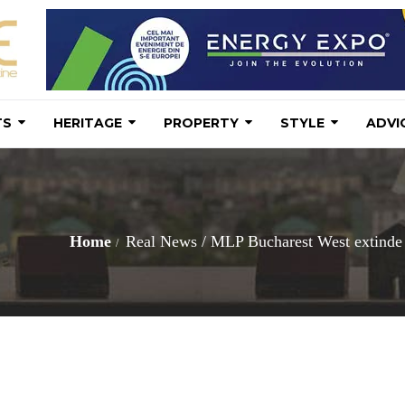
TS
HERITAGE
PROPERTY
STYLE
ADVI
Home
Real News
/
MLP Bucharest West extinde la