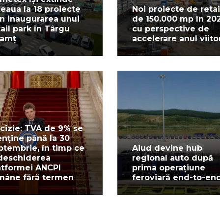
țeaua la 18 proiecte
Noi proiecte de retai
in inaugurarea unui
de 150.000 mp în 20
tail park în Târgu
cu perspective de
amț
accelerare anul viito
cizie: TVA de 9% se
nține până la 30
ptembrie, în timp ce
Aiud devine hub
deschiderea
regional auto după
atformei ANCPI
prima operațiune
mâne fără termen
feroviară end-to-en