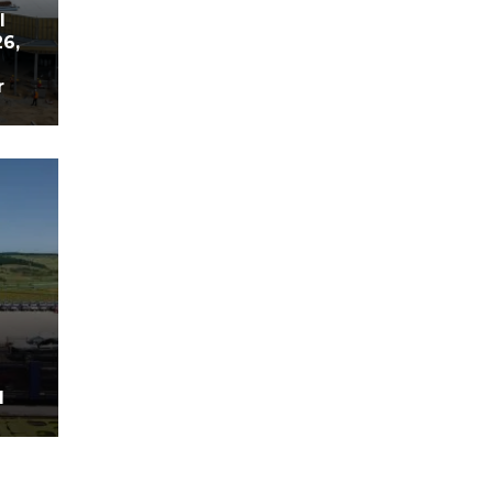
l
26,
r
d