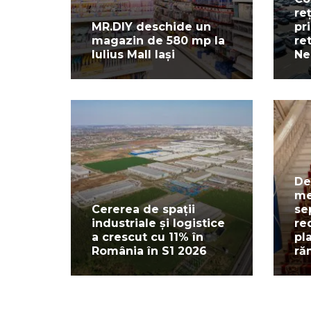
re
MR.DIY deschide un
pr
magazin de 580 mp la
re
Iulius Mall Iași
Ne
De
me
Cererea de spații
se
industriale și logistice
re
a crescut cu 11% în
pl
România în S1 2026
ră