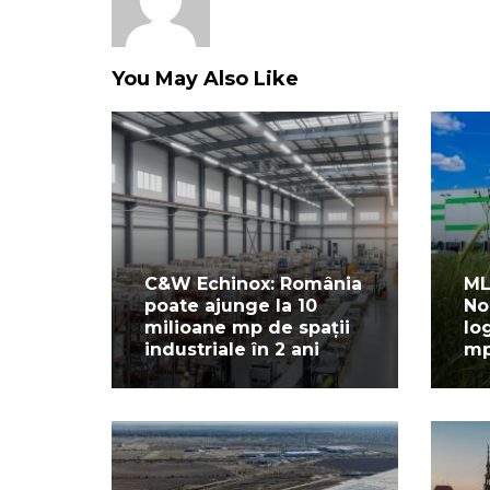
You May Also Like
C&W Echinox: România
ML
poate ajunge la 10
No
milioane mp de spații
lo
industriale în 2 ani
m