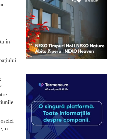
in
tă în
pațiului
t
P
ntre
țiunile
șoselei
e, o