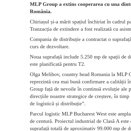
MLP Group a extins cooperarea cu una dintr
România.
Chiriașul și-a mărit spațiul închiriat în cadru
Tranzacția de extindere a fost realizată cu asist
Compania de distribuție a contractat o suprafaț
curs de dezvoltare.
Noua suprafață include 5.250 mp de spații de de
este planificată pentru T2.
Olga Melihov, country head Romania la MLP Grou
reprezintă cea mai bună confirmare a calității în
Group față de nevoile în continuă evoluție ale 
direcțiile noastre strategice de creștere, în ti
de logistică și distribuție”.
Parcul logistic MLP Bucharest West este amplasa
de centură. Proiectul industrial de Clasă A este 
suprafață totală de aproximativ 99.000 mp de d