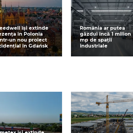
eedwell își extinde
România ar putea
ezența în Polonia
găzdui încă 1 milion
intr-un nou proiect
mp de spații
zidențial în Gdańsk
industriale
metex își extinde