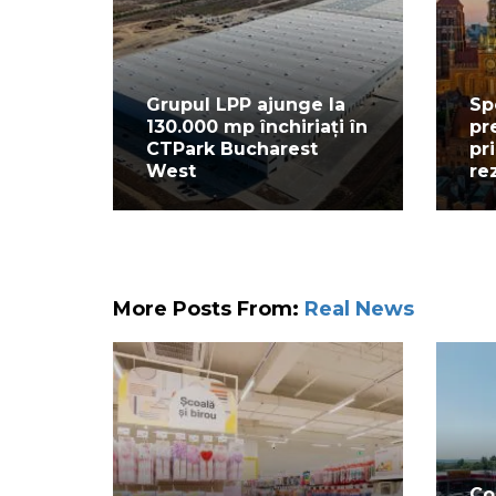
Grupul LPP ajunge la
Sp
130.000 mp închiriați în
pr
CTPark Bucharest
pr
West
re
More Posts From:
Real News
Co