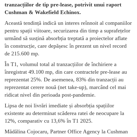
tranzacțiilor de tip pre-lease, potrivit unui raport
Cushman & Wakefield Echinox.
Această tendință indică un interes reînnoit al companiilor
pentru spații viitoare, securizarea din timp a suprafețelor
urmând să susțină absorbția treptată a proiectelor aflate
în construcție, care depășesc în prezent un nivel record
de 215.600 mp.
În T1, volumul total al tranzacțiilor de închiriere a
înregistrat 49.100 mp, din care contractele pre-lease au
reprezentat 25%. De asemenea, 83% din tranzacții au
reprezentat cerere nouă (net take-up), marcând cel mai
ridicat nivel din perioada post-pandemie.
Lipsa de noi livrări imediate și absorbția spațiilor
existente au determinat scăderea ratei de neocupare la
12%, comparativ cu 13,6% în T1 2025.
Mădălina Cojocaru, Partner Office Agency la Cushman