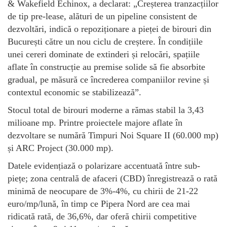
& Wakefield Echinox, a declarat: „Creșterea tranzacțiilor
de tip pre-lease, alături de un pipeline consistent de
dezvoltări, indică o repoziționare a pieței de birouri din
București către un nou ciclu de creștere. În condițiile
unei cereri dominate de extinderi și relocări, spațiile
aflate în construcție au premise solide să fie absorbite
gradual, pe măsură ce încrederea companiilor revine și
contextul economic se stabilizează”.
Stocul total de birouri moderne a rămas stabil la 3,43
milioane mp. Printre proiectele majore aflate în
dezvoltare se numără Timpuri Noi Square II (60.000 mp)
și ARC Project (30.000 mp).
Datele evidențiază o polarizare accentuată între sub-
piețe; zona centrală de afaceri (CBD) înregistrează o rată
minimă de neocupare de 3%-4%, cu chirii de 21-22
euro/mp/lună, în timp ce Pipera Nord are cea mai
ridicată rată, de 36,6%, dar oferă chirii competitive