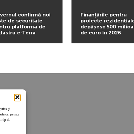
vernul confirmă noi
Finanțările pentru
ste de securitate
proiecte rezidențial
ntru platforma de
depășesc 500 milio
dastru e-Terra
de euro în 2026
ytics și
tatori pe site
i tip de