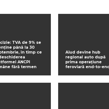
cizie: TVA de 9% se
nține până la 30
ptembrie, în timp ce
Aiud devine hub
deschiderea
regional auto după
atformei ANCPI
prima operațiune
mâne fără termen
feroviară end-to-en