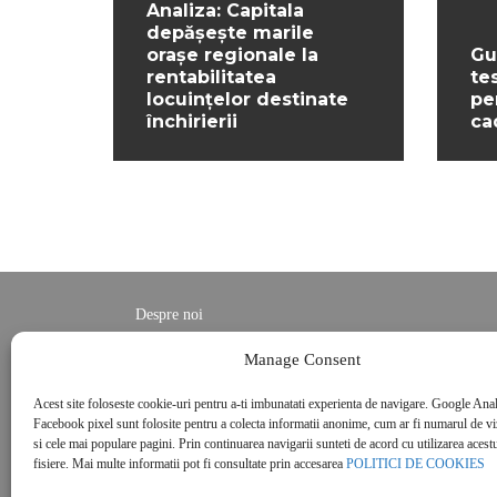
Analiza: Capitala
depășește marile
orașe regionale la
Gu
rentabilitatea
te
locuințelor destinate
pe
închirierii
ca
Despre noi
Contact
Manage Consent
POLITICĂ DE CONFIDENȚIALITATE
Acest site foloseste cookie-uri pentru a-ti imbunatati experienta de navigare. Google Anal
Politica de cookies
Facebook pixel sunt folosite pentru a colecta informatii anonime, cum ar fi numarul de vizi
si cele mai populare pagini. Prin continuarea navigarii sunteti de acord cu utilizarea acestu
fisiere. Mai multe informatii pot fi consultate prin accesarea
POLITICI DE COOKIES