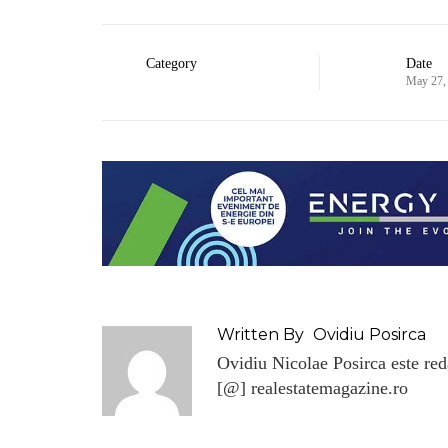
Category
Date
May 27,
Written By
Ovidiu Posirca
Ovidiu Nicolae Posirca este reda
[@] realestatemagazine.ro