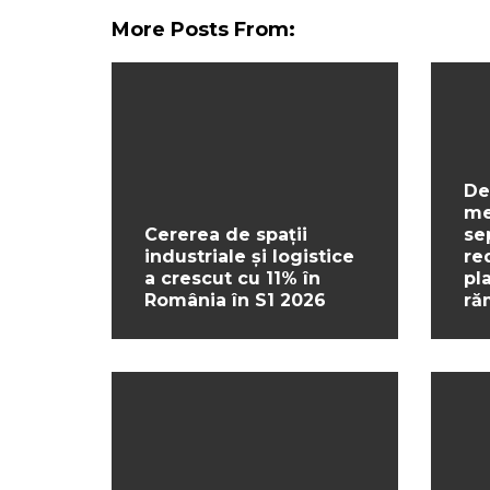
More Posts From:
De
me
Cererea de spații
se
industriale și logistice
re
a crescut cu 11% în
pl
România în S1 2026
ră