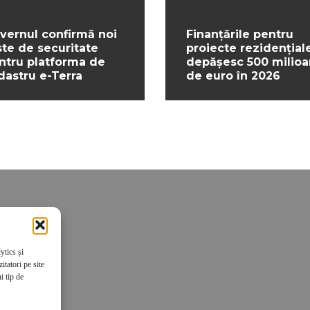
vernul confirmă noi
Finanțările pentru
ste de securitate
proiecte rezidențial
ntru platforma de
depășesc 500 milio
dastru e-Terra
de euro în 2026
ytics și
tatori pe site
i tip de