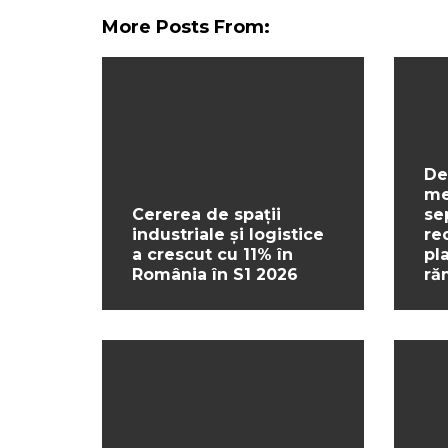
More Posts From:
De
me
Cererea de spații
se
industriale și logistice
re
a crescut cu 11% în
pl
România în S1 2026
ră