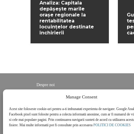
Analiza: Capitala
depășește marile
orașe regionale la
Gu
rentabilitatea
te
locuințelor destinate
pe
închirierii
ca
Despre noi
Contact
Manage Consent
POLITICĂ DE CONFIDENȚIALITATE
Acest site foloseste cookie-uri pentru a-ti imbunatati experienta de navigare. Google Anal
Politica de cookies
Facebook pixel sunt folosite pentru a colecta informatii anonime, cum ar fi numarul de vizi
si cele mai populare pagini. Prin continuarea navigarii sunteti de acord cu utilizarea acestu
fisiere. Mai multe informatii pot fi consultate prin accesarea
POLITICI DE COOKIES