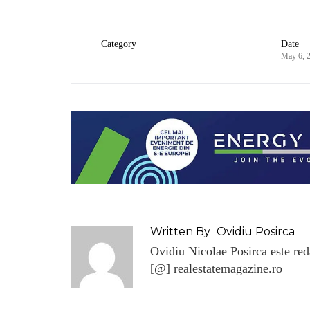
Category
Date
May 6, 
Written By
Ovidiu Posirca
Ovidiu Nicolae Posirca este reda
[@] realestatemagazine.ro