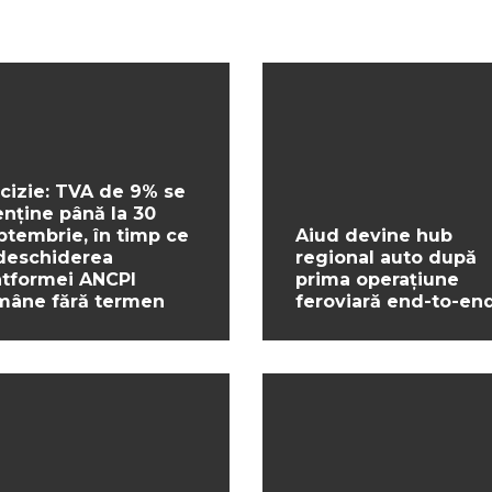
cizie: TVA de 9% se
nține până la 30
ptembrie, în timp ce
Aiud devine hub
deschiderea
regional auto după
atformei ANCPI
prima operațiune
mâne fără termen
feroviară end-to-en