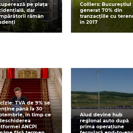
cuperează pe piața
Colliers: Bucureștiul
zidențială, dar
generat 70% din
mpărătorii rămân
tranzacțiile cu teren
udenți
în 2017
cizie: TVA de 9% se
nține până la 30
ptembrie, în timp ce
Aiud devine hub
deschiderea
regional auto după
atformei ANCPI
prima operațiune
mâne fără termen
feroviară end-to-en