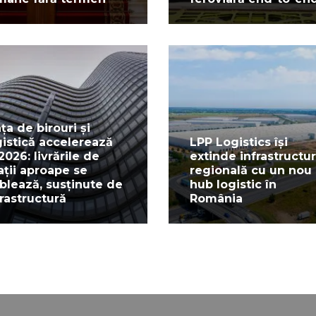
ața de birouri și
gistică accelerează
LPP Logistics își
 2026: livrările de
extinde infrastructu
ații aproape se
regională cu un nou
blează, susținute de
hub logistic în
frastructură
România