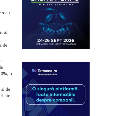
e s-au
e, al
ia de
na
de
 10%, o
 și de
ritate