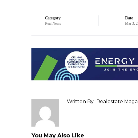
Category
Date
Real News
Mar 3, 
Written By
Realestate Maga
You May Also Like