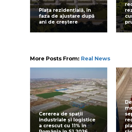
re
Piața rezidențială, în
re
faza de ajustare după
cu
ani de creștere
pr
More Posts From:
Real News
De
me
Cererea de spații
se
industriale și logistice
re
a crescut cu 11% în
pl
România în S1 2026
ră