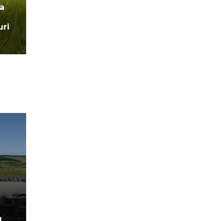
 a
uri
d