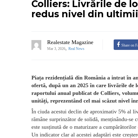
Colliers: Livrările de 
redus nivel din ultimii
Realestate Magazine
Share on F
,
Mar 3, 2026
Real News
Piața rezidențială din România a intrat în a
ofertă, după un an 2025 în care livrările de l
raportului anual publicat de Colliers, volumul
unități, reprezentând cel mai scăzut nivel în
În ciuda acestui declin de aproximativ 5% al livr
rămâne surprinzător de solidă, menținându-se c
este susținută de o maturizare a cumpărătorilor 
Un indicator clar al acestei adaptări este creșter