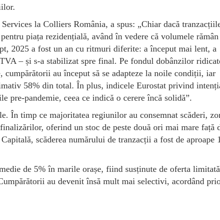
ilor.
Services la Colliers România, a spus: „Chiar dacă tranzacțiil
b pentru piața rezidențială, având în vedere că volumele rămân
t, 2025 a fost un an cu ritmuri diferite: a început mai lent, a
TVA – și s-a stabilizat spre final. Pe fondul dobânzilor ridicat
le, cumpărătorii au început să se adapteze la noile condiții, iar
ximativ 58% din total. În plus, indicele Eurostat privind intenț
le pre-pandemie, ceea ce indică o cerere încă solidă”.
ile. În timp ce majoritatea regiunilor au consemnat scăderi, zo
 finalizărilor, oferind un stoc de peste două ori mai mare față 
 Capitală, scăderea numărului de tranzacții a fost de aproape
medie de 5% în marile orașe, fiind susținute de oferta limitată
Cumpărătorii au devenit însă mult mai selectivi, acordând prio