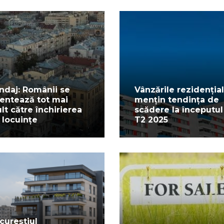
ndaj: Românii se
Vânzările rezidenția
ientează tot mai
mențin tendința de
lt către închirierea
scădere la începutul
 locuințe
T2 2025
cureștiul