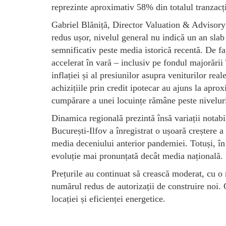
reprezinte aproximativ 58% din totalul tranzacți
Gabriel Blăniță, Director Valuation & Advisory 
redus ușor, nivelul general nu indică un an sla
semnificativ peste media istorică recentă. De fap
accelerat în vară – inclusiv pe fondul majorării 
inflației și al presiunilor asupra veniturilor rea
achizițiile prin credit ipotecar au ajuns la apro
cumpărare a unei locuințe rămâne peste niveluri
Dinamica regională prezintă însă variații notab
București-Ilfov a înregistrat o ușoară creștere a
media deceniului anterior pandemiei. Totuși, în
evoluție mai pronunțată decât media națională.
Prețurile au continuat să crească moderat, cu o 
numărul redus de autorizații de construire noi. 
locației și eficienței energetice.