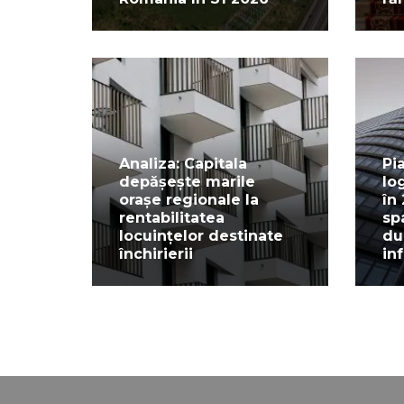
Analiza: Capitala
Pi
depășește marile
lo
orașe regionale la
în
rentabilitatea
sp
locuințelor destinate
du
închirierii
in