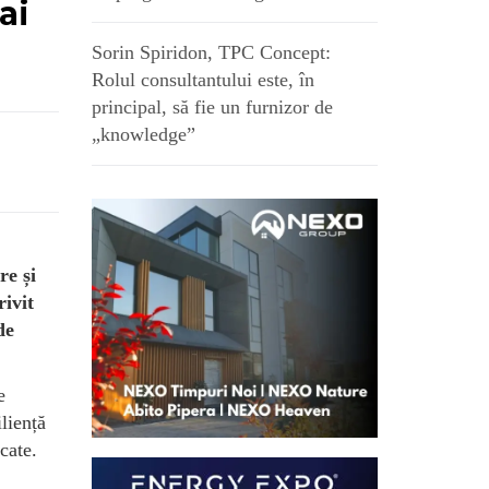
ai
Sorin Spiridon, TPC Concept:
Rolul consultantului este, în
principal, să fie un furnizor de
„knowledge”
re și
rivit
de
e
liență
cate.