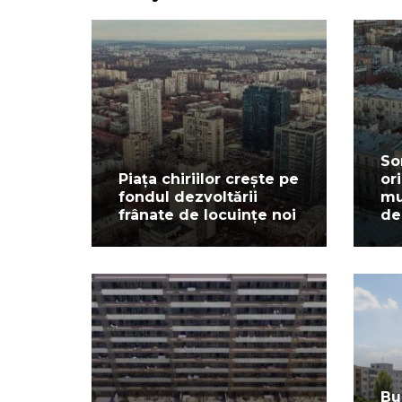
So
Piața chiriilor crește pe
or
fondul dezvoltării
mu
frânate de locuințe noi
de
Bu