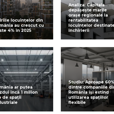
Analiza: Capitala
depășește marile
orașe regionale la
iriile locuințelor din
rentabilitatea
mânia au crescut cu
locuințelor destinat
ste 4% în 2025
închirierii
Studiu: Aproape 60
mânia ar putea
dintre companiile di
zdui încă 1 milion
România își extind
 de spații
utilizarea spațiilor
dustriale
flexibile