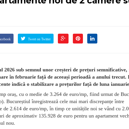
partamente noi de 2 camere 
acebook
Tweet on Twitter
l 2026 sub semnul unor creșteri de prețuri semnificative,
are în februarie față de aceeași perioadă a anului trecut. 
ente indică o stabilizare a prețurilor față de luna ianuarie
ump oraș, cu o medie de 3.264 de euro/mp, fiind urmat de Buc
. Bucureștiul înregistrează cele mai mari discrepanțe între
 de 2.614 de euro/mp, în timp ce unitățile noi se vând cu 2.
turi de aproximativ 135.928 de euro pentru un apartament vech
nul nou.