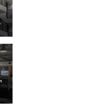
e
%
n