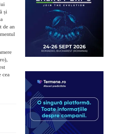
lui
ă și
 a
t de an
gmentul
camere
ro),
est
e cea