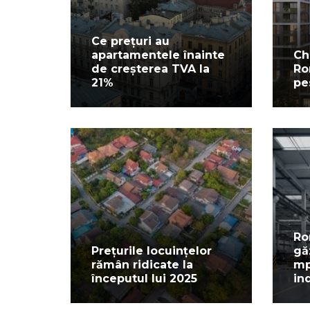
Ce prețuri au
apartamentele înainte
Ch
de creșterea TVA la
Ro
21%
pe
Ro
Prețurile locuințelor
gă
rămân ridicate la
mp
începutul lui 2025
in