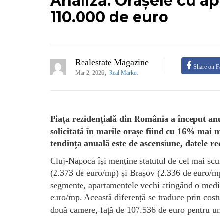
Analiză: Orașele cu a
110.000 de euro
Realestate Magazine
Share on F
,
Mar 2, 2026
Real Market
Piața rezidențială din România a început anu
solicitată în marile orașe fiind cu 16% mai m
tendința anuală este de ascensiune, datele rec
Cluj-Napoca își menține statutul de cel mai sc
(2.373 de euro/mp) și Brașov (2.336 de euro/mp)
segmente, apartamentele vechi atingând o medie
euro/mp. Această diferență se traduce prin cos
două camere, față de 107.536 de euro pentru u