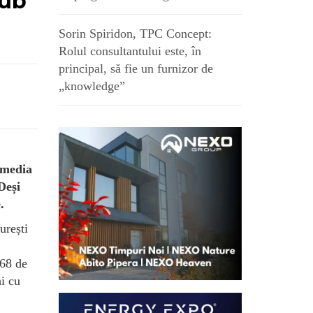
sub
Sorin Spiridon, TPC Concept:
Rolul consultantului este, în
principal, să fie un furnizor de
„knowledge”
 media
Deși
.
urești
068 de
i cu