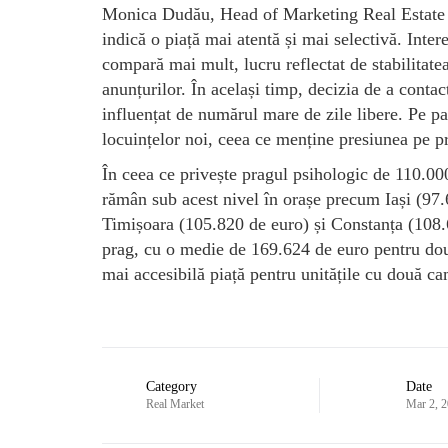
Monica Dudău, Head of Marketing Real Estate 
indică o piață mai atentă și mai selectivă. Inte
compară mai mult, lucru reflectat de stabilitate
anunțurilor. În același timp, decizia de a conta
influențat de numărul mare de zile libere. Pe p
locuințelor noi, ceea ce menține presiunea pe pr
În ceea ce privește pragul psihologic de 110.00
rămân sub acest nivel în orașe precum Iași (97
Timișoara (105.820 de euro) și Constanța (108.
prag, cu o medie de 169.624 de euro pentru do
mai accesibilă piață pentru unitățile cu două c
Category
Date
Real Market
Mar 2, 