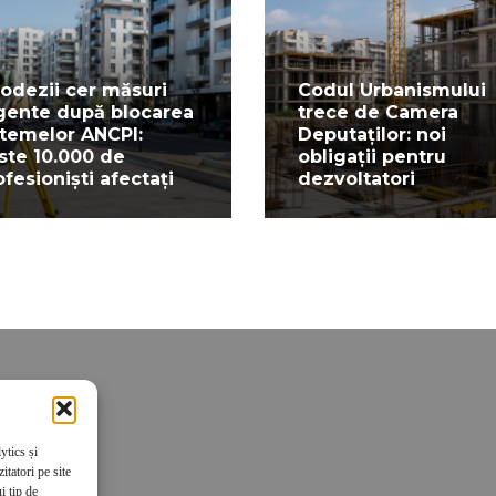
odezii cer măsuri
Codul Urbanismului
gente după blocarea
trece de Camera
stemelor ANCPI:
Deputaților: noi
ste 10.000 de
obligații pentru
ofesioniști afectați
dezvoltatori
ytics și
tatori pe site
i tip de