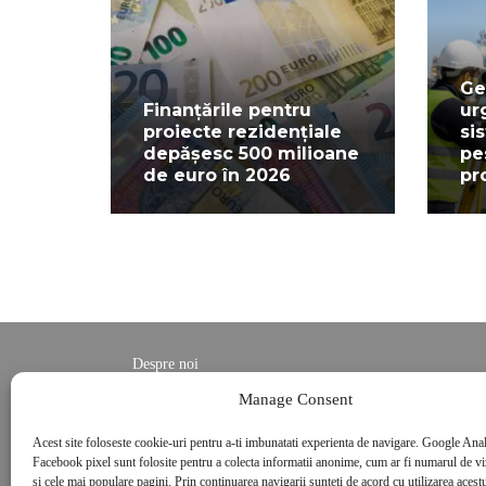
Ge
Finanțările pentru
ur
proiecte rezidențiale
si
depășesc 500 milioane
pe
de euro în 2026
pr
Despre noi
Contact
Manage Consent
POLITICĂ DE CONFIDENȚIALITATE
Acest site foloseste cookie-uri pentru a-ti imbunatati experienta de navigare. Google Anal
Politica de cookies
Facebook pixel sunt folosite pentru a colecta informatii anonime, cum ar fi numarul de vizi
si cele mai populare pagini. Prin continuarea navigarii sunteti de acord cu utilizarea acestu