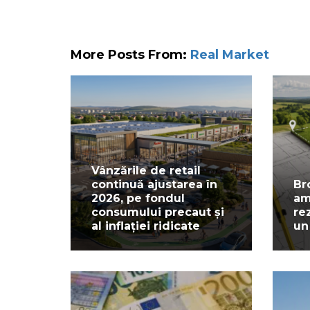
More Posts From:
Real Market
Vânzările de retail
continuă ajustarea în
Br
2026, pe fondul
am
consumului precaut și
re
al inflației ridicate
un