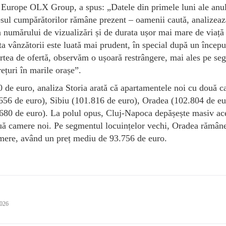
Europe OLX Group, a spus: „Datele din primele luni ale anu
resul cumpărătorilor rămâne prezent – oamenii caută, analizeaz
a numărului de vizualizări și de durata ușor mai mare de viață
cta vânzătorii este luată mai prudent, în special după un începu
artea de ofertă, observăm o ușoară restrângere, mai ales pe se
ețuri în marile orașe”.
0 de euro, analiza Storia arată că apartamentele noi cu două 
.656 de euro), Sibiu (101.816 de euro), Oradea (102.804 de eu
680 de euro). La polul opus, Cluj-Napoca depășește masiv ac
uă camere noi. Pe segmentul locuințelor vechi, Oradea rămân
amere, având un preț mediu de 93.756 de euro.
2026