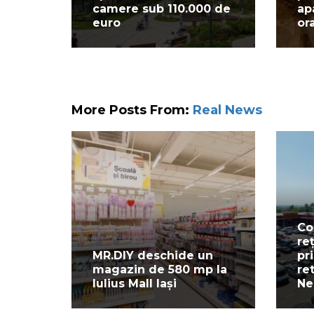
camere sub 110.000 de
ap
euro
or
More Posts From:
Real News
Co
re
MR.DIY deschide un
pr
magazin de 580 mp la
re
Iulius Mall Iași
Ne