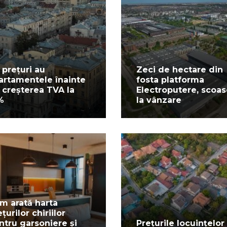
 prețuri au
Zeci de hectare din
artamentele înainte
fosta platforma
 creșterea TVA la
Electroputere, scoa
%
la vânzare
m arată harta
țurilor chiriilor
ntru garsoniere și
Prețurile locuințelor