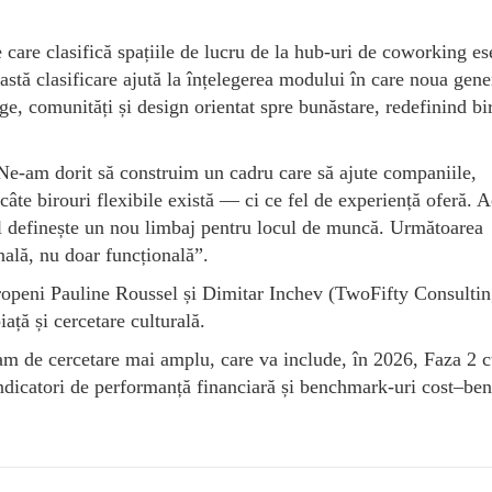
care clasifică spațiile de lucru de la hub-uri de coworking es
astă clasificare ajută la înțelegerea modului în care noua gene
erge, comunități și design orientat spre bunăstare, redefinind bi
e-am dorit să construim un cadru care să ajute companiile,
 câte birouri flexibile există — ci ce fel de experiență oferă. A
el definește un nou limbaj pentru locul de muncă. Următoarea
nală, nu doar funcțională”.
europeni Pauline Roussel și Dimitar Inchev (TwoFifty Consultin
iață și cercetare culturală.
am de cercetare mai amplu, care va include, în 2026, Faza 2 
 indicatori de performanță financiară și benchmark-uri cost–ben