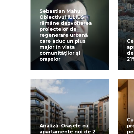
Sebastian Mahu:
Obiectivul IULIUS
rămâne dezvoltarea
proiectelor de
regenerare urbană
care aduc un plus
Ce
major în viața
ap
comunităților și
de
orașelor
21
Cu
Analiză: Orașele cu
pre
apartamente noi de 2
pe