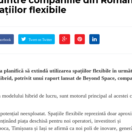
dintre companiile din Român
ațiilor flexibile
acebook
Tweet on Twitter
anifică să extindă utilizarea spațiilor flexibile în următ
 hibrid, potrivit unui raport lansat de Beyond Space, comp
modelului hibrid de lucru, sunt motorul principal al acestei c
potențial neexploatat. Spațiile flexibile reprezintă doar aprox
nținând piața deschisă pentru noi operatori, investitori și
poca, Timișoara și Iași se afirmă ca noi poli de inovare, gene