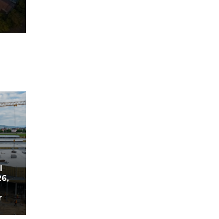
l
26,
r