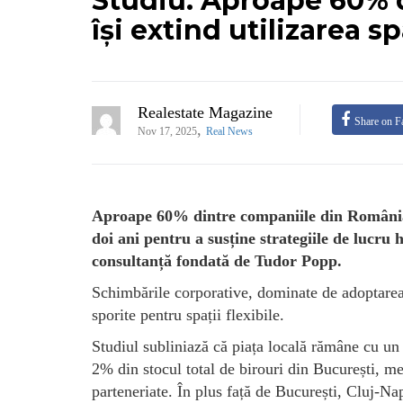
Studiu: Aproape 60% 
își extind utilizarea sp
Realestate Magazine
Share on F
,
Nov 17, 2025
Real News
Aproape 60% dintre companiile din România pl
doi ani pentru a susține strategiile de lucru
consultanță fondată de Tudor Popp.
Schimbările corporative, dominate de adoptarea 
sporite pentru spații flexibile.
Studiul subliniază că piața locală rămâne cu un 
2% din stocul total de birouri din București, me
parteneriate. În plus față de București, Cluj-Na