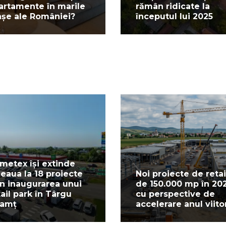
artamente în marile
rămân ridicate la
așe ale României?
începutul lui 2025
metex își extinde
țeaua la 18 proiecte
Noi proiecte de retai
in inaugurarea unui
de 150.000 mp în 20
tail park în Târgu
cu perspective de
amț
accelerare anul viito