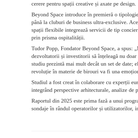
cerere pentru spații creative și axate pe design.
Beyond Space introduce în premieră o tipologie 
până la cluburi de business ultra-exclusive. Ace
spații flexibile integrează servicii de tip conci
prin prisma ospitalității.
Tudor Popp, Fondator Beyond Space, a spus: „N
dezvoltatorii și investitorii să înțeleagă nu doar
studiu prezintă mai mult decât un set de date; 
revoluție în materie de birouri va fi una emoțio
Studiul a fost creat în colaborare cu experții 
integrând perspective arhitecturale, analize de p
Raportul din 2025 este prima fază a unui progr
sondaje în rândul operatorilor și utilizatorilor,