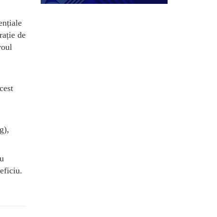
ențiale
rație de
roul
cest
g),
cu
eficiu.