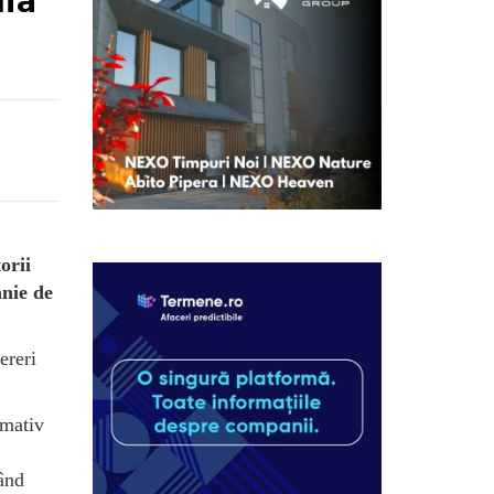
ia
orii
anie de
ereri
imativ
rând