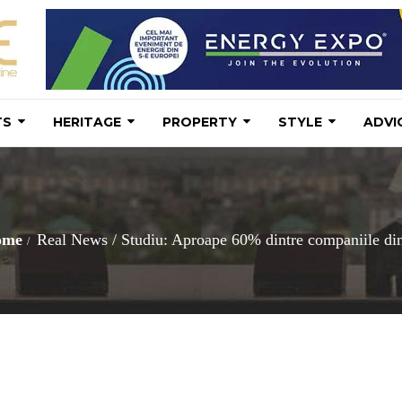
TS
HERITAGE
PROPERTY
STYLE
ADVI
ome
Real News
/
Studiu: Aproape 60% dintre companiile din R