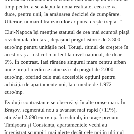
timp pentru a se adapta la noua realitate, ceea ce va
duce, pentru unii, la amânarea deciziei de cumpărare.
Ulterior, numărul tranzacțiilor ar putea crește treptat.”
Cluj-Napoca își menține statutul de cea mai scumpă piață
rezidențială din țară, depășind pragul istoric de 3.300
euro/mp pentru unitățile noi. Totuși, ritmul de creștere în
acest oraș a fost cel mai lent la nivel național, de doar
5%. În contrast, Iași rămâne singurul mare centru urban
unde prețul mediu se situează sub pragul de 2.000
euro/mp, oferind cele mai accesibile opțiuni pentru
achiziția de apartamente noi, la o medie de 1.972
euro/mp.
Evoluții contrastante se observă și în alte orașe mari. În
Brașov, segmentul nou a avansat mai rapid (+11%),
atingând 2.698 euro/mp. În schimb, în orașe precum
Timișoara și Constanța, apartamentele vechi au
înregistrat scumpiri mai alerte decât cele noi în ultimul