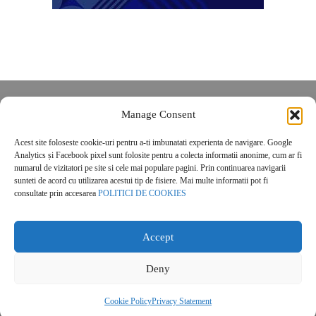
Despre noi
Manage Consent
Contact
Acest site foloseste cookie-uri pentru a-ti imbunatati experienta de navigare. Google
POLITICĂ DE CONFIDENȚIALITATE
Analytics și Facebook pixel sunt folosite pentru a colecta informatii anonime, cum ar fi
Politica de cookies
numarul de vizitatori pe site si cele mai populare pagini. Prin continuarea navigarii
sunteti de acord cu utilizarea acestui tip de fisiere. Mai multe informatii pot fi
consultate prin accesarea
POLITICI DE COOKIES
Accept
Deny
© 2026 Real Estate Magazine. All Rights Reserved.
Cookie Policy
Privacy Statement