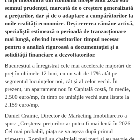
semnul prudenței, marcată de o creștere generalizată
a prețurilor, dar și de o adaptare a cumpărătorilor la
noile realități economice. Deși cererea rămâne activă,
specialiștii estimează o perioadă de tranzacționare
mai lungă, oferind investitorilor timpul necesar
pentru o analiză riguroasă a documentației și a
solidității financiare a dezvoltatorilor.
Bucureștiul a înregistrat cele mai accelerate majorări de
preț în ultimele 12 luni, cu un salt de 17% atât pe
segmentul locuințelor noi, cât și al celor vechi. În
prezent, un apartament nou în Capitală costă, în medie,
2.500 euro/mp, în timp ce unitățile vechi sunt listate la
2.159 euro/mp.
Daniel Crainic, Director de Marketing Imobiliare.ro a
spus: „Creșterea prețurilor ar putea fi mai lentă în 2026.
Cel mai probabil, piața se va așeza după primul
trimestru. Românii au cheltuieli mai mari și au nevoie de