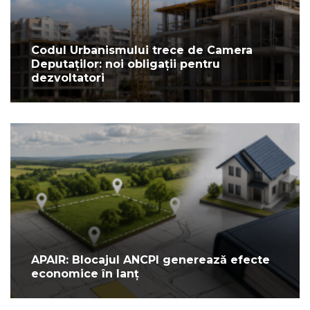
Codul Urbanismului trece de Camera
Deputaților: noi obligații pentru
dezvoltatori
APAIR: Blocajul ANCPI generează efecte
economice în lanț