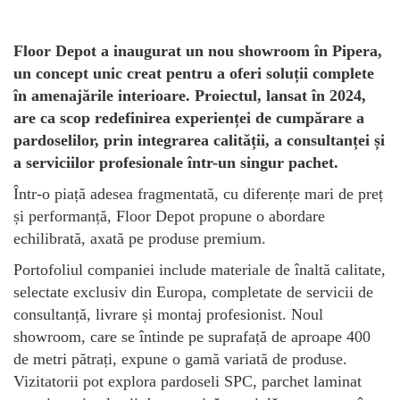
Floor Depot a inaugurat un nou showroom în Pipera,
un concept unic creat pentru a oferi soluții complete
în amenajările interioare. Proiectul, lansat în 2024,
are ca scop redefinirea experienței de cumpărare a
pardoselilor, prin integrarea calității, a consultanței și
a serviciilor profesionale într-un singur pachet.
Într-o piață adesea fragmentată, cu diferențe mari de preț
și performanță, Floor Depot propune o abordare
echilibrată, axată pe produse premium.
Portofoliul companiei include materiale de înaltă calitate,
selectate exclusiv din Europa, completate de servicii de
consultanță, livrare și montaj profesionist. Noul
showroom, care se întinde pe suprafață de aproape 400
de metri pătrați, expune o gamă variată de produse.
Vizitatorii pot explora pardoseli SPC, parchet laminat