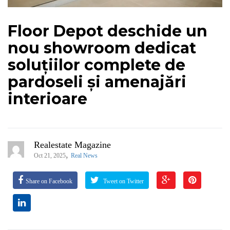
Floor Depot deschide un
nou showroom dedicat
soluțiilor complete de
pardoseli și amenajări
interioare
Realestate Magazine
,
Oct 21, 2025
Real News
Share on Facebook
Tweet on Twitter