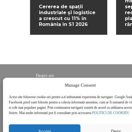
me
Cererea de spații
se
industriale și logistice
re
a crescut cu 11% în
pl
România în S1 2026
ră
Despre noi
Contact
Manage Consent
POLITICĂ DE CONFIDENȚIALITATE
Acest site foloseste cookie-uri pentru a-ti imbunatati experienta de navigare. Google Anal
Politica de cookies
Facebook pixel sunt folosite pentru a colecta informatii anonime, cum ar fi numarul de vizi
si cele mai populare pagini. Prin continuarea navigarii sunteti de acord cu utilizarea acestu
fisiere. Mai multe informatii pot fi consultate prin accesarea
POLITICI DE COOKIES
Accept
Deny