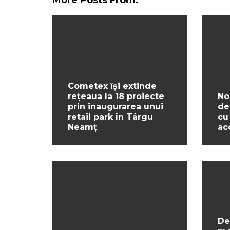
Cometex își extinde
rețeaua la 18 proiecte
No
prin inaugurarea unui
de
retail park în Târgu
cu
Neamț
ac
De