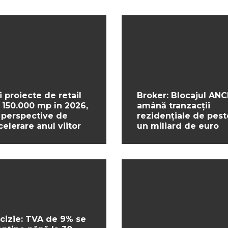
i proiecte de retail
Broker: Blocajul ANC
 150.000 mp în 2026,
amână tranzacții
 perspective de
rezidențiale de pest
celerare anul viitor
un miliard de euro
cizie: TVA de 9% se