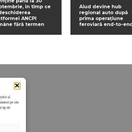
nține până la 30
ptembrie, în timp ce
Aiud devine hub
deschiderea
regional auto după
atformei ANCPI
prima operațiune
mâne fără termen
feroviară end-to-en
ytics și
tatori pe site
i tip de