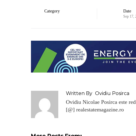
Category
Date
Sep 17,
Written By
Ovidiu Posirca
Ovidiu Nicolae Posirca este reda
[@] realestatemagazine.ro
More Posts From: